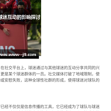
。在社交平台上，球迷通过与其他球迷的互动分享共同的兴
，更是某个球迷群体的一员。社交媒体打破了地域限制，使
功或安慰失败，这种全球性社群的形成，使得球迷对球队的
营已经不仅仅是信息传播的工具，它已经成为了球队与球迷