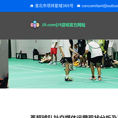
淮北市项祥星域365号
concomitant@outlo