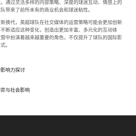
段。通过灵活多样的内容策略、深度的球迷互动、情感上的
球队带来了前所未有的商业机会和球迷粘性。
更新换代，英超球队在社交媒体的运营策略可能会更加创新
要不断适应这种变化，创造出更加丰富、多元化的互动体
运营中扮演着越来越重要的角色，不仅提升了球队的国际影
方式。
的影响力探讨
博弈与社会影响