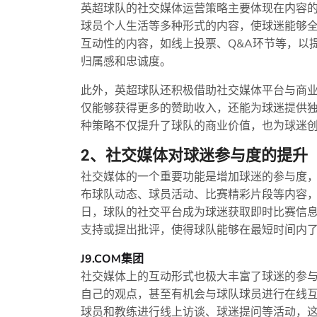
英超球队的社交媒体运营策略主要体现在内容
球员个人生活等多种形式的内容，使球迷能够
互动性的内容，如线上投票、Q&A环节等，以
归属感和忠诚度。
此外，英超球队还积极借助社交媒体平台与商
仅能够获得更多的赞助收入，还能为球迷提供
种策略不仅提升了球队的商业价值，也为球迷
2、社交媒体对球迷参与度的提升
社交媒体的一个重要功能是增加球迷的参与度
布球队动态、球员活动、比赛精彩片段等内容
日，球队的社交平台成为球迷获取即时比赛信
支持或提出批评，使得球队能够在最短时间内
J9.COM集团
社交媒体上的互动形式也极大丰富了球迷的参
自己的观点，甚至有机会与球队球员进行在线
球员和教练进行线上访谈、球迷提问等活动，