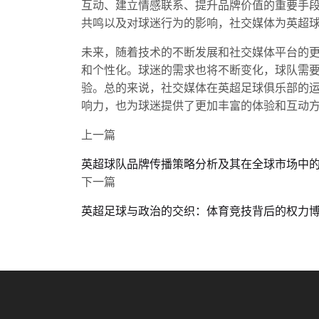
互动、建立情感联系、提升品牌价值的重要手
共鸣以及对球迷行为的影响，社交媒体为英超
未来，随着技术的不断发展和社交媒体平台的
和个性化。球迷的需求也将不断变化，球队需
验。总的来说，社交媒体在英超足球俱乐部的
响力，也为球迷提供了更加丰富的体验和互动
上一篇
英超球队品牌传播策略分析及其在全球市场中
下一篇
英超足球与政治的交织：体育竞技背后的权力