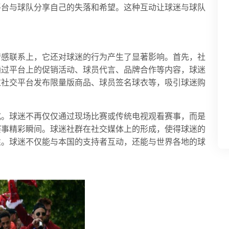
平台与球队分享自己的失落和希望。这种互动让球迷与球队
情感联系上，它还对球迷的行为产生了显著影响。首先，社
通过平台上的促销活动、球员代言、品牌合作等内容，球迷
过社交平台发布限量版商品、球员签名球衣等，吸引球迷购
。
式。球迷不再仅仅通过现场比赛或传统电视观看赛事，而是
赛事精彩瞬间。球迷社群在社交媒体上的形成，使得球迷的
性。球迷不仅能与本国的支持者互动，还能与世界各地的球