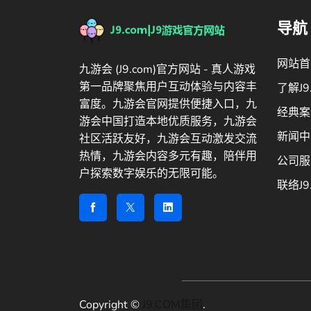
导航
网站首
九游会 (J9.com)官方网站 - 真人游戏
第一品牌聚焦用户互动体验与内容丰
了解J9
富度。九游会官网提供便捷入口，九
经典案
游会中国打造本地优质服务，九游会
新闻中
社区活跃友好，九游会互动激发交流
热情，九游会内容多元有趣，陪伴用
公司服
户探索数字娱乐的无限可能。
联络J9
Copyright ©
J9.COM集团
.