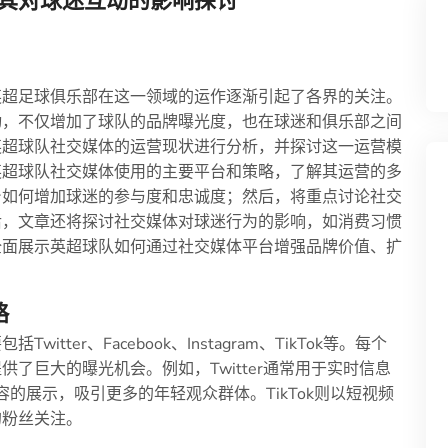
其对球迷互动的影响探讨
英超足球俱乐部在这一领域的运作逐渐引起了各界的关注。
动，不仅增加了球队的品牌曝光度，也在球迷和俱乐部之间
英超球队社交媒体的运营现状进行分析，并探讨这一运营模
英超球队社交媒体使用的主要平台和策略，了解其运营的多
台如何增加球迷的参与度和忠诚度；然后，将重点讨论社交
后，文章还将探讨社交媒体对球迷行为的影响，如消费习惯
全面展示英超球队如何通过社交媒体平台增强品牌价值、扩
略
ter、Facebook、Instagram、TikTok等。每个
了巨大的曝光机会。例如，Twitter通常用于实时信息
内容的展示，吸引更多的年轻观众群体。TikTok则以短视频
的粉丝关注。