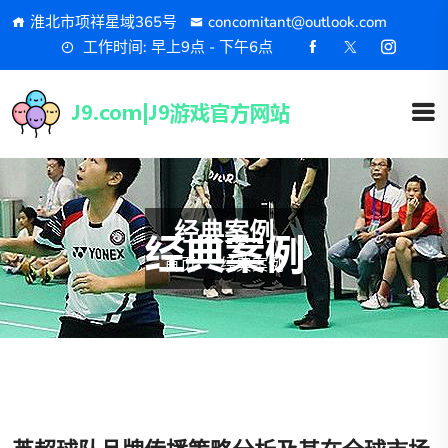
淮北市项祥星域365号
concomitant@outlook.com
工作时间: 早上9点 - 下午6点
经典案例
首页
经典案例