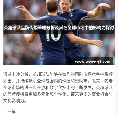
通过上述分析，英超球队能够在激烈的国际市场竞争中脱颖
而出，并持续吸引全球范围内的球迷和赞助商。未来，随着
全球市场的进一步开放和数字化技术的不断发展，英超球队
的品牌传播将更加多元化和个性化，带来更多的商业机会与
文化影响力。
上一篇