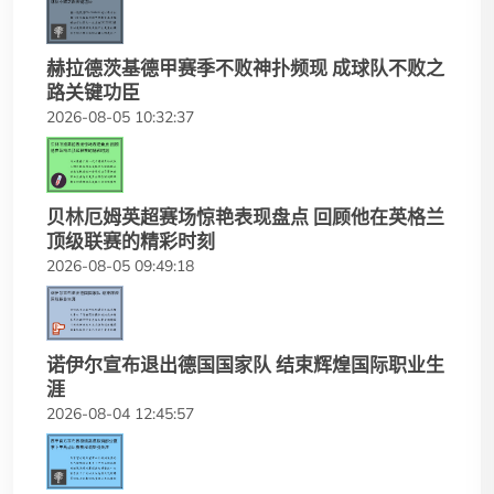
赫拉德茨基德甲赛季不败神扑频现 成球队不败之
路关键功臣
2026-08-05 10:32:37
贝林厄姆英超赛场惊艳表现盘点 回顾他在英格兰
顶级联赛的精彩时刻
2026-08-05 09:49:18
诺伊尔宣布退出德国国家队 结束辉煌国际职业生
涯
2026-08-04 12:45:57