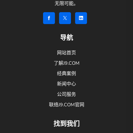
无限可能。
导航
网站首页
了解J9.COM
经典案例
新闻中心
公司服务
联络J9.COM官网
找到我们