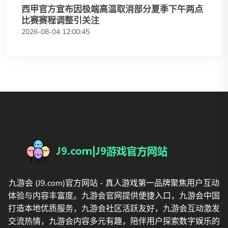
西甲官方宣布因极端高温取消部分夏季下午两点
比赛赛程调整引关注
2026-08-04 12:00:45
九游会 (J9.com)官方网站 - 真人游戏第一品牌聚焦用户互动
体验与内容丰富度。九游会官网提供便捷入口，九游会中国
打造本地优质服务，九游会社区活跃友好，九游会互动激发
交流热情，九游会内容多元有趣，陪伴用户探索数字娱乐的