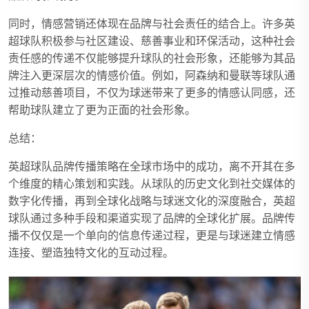
同时，情感营销还体现在品牌与社会责任的结合上。许多英
超球队积极参与社区建设、慈善事业和环保活动，这种社会
责任感的传递不仅能够提升球队的社会形象，还能够为其品
牌注入更深层次的情感价值。例如，阿森纳和曼联等球队通
过推动慈善项目，不仅为球迷带来了更多的情感认同感，还
帮助球队建立了更为正面的社会形象。
总结：
英超球队品牌传播策略在全球市场中的成功，离不开其在多
个维度的精心策划和实践。从球队的历史文化到社交媒体的
数字化传播，再到全球化战略与球迷文化的深度融合，英超
球队通过多种手段和渠道实现了品牌的全球化扩展。品牌传
播不仅仅是一个单向的信息传递过程，更是与球迷建立情感
连接、塑造独特文化的互动过程。