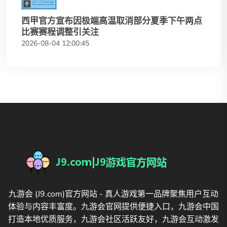
西甲官方宣布因极端高温取消部分夏季下午两点
比赛赛程调整引关注
2026-08-04 12:00:45
九游会 (J9.com)官方网站 - 真人游戏第一品牌聚焦用户互动
体验与内容丰富度。九游会官网提供便捷入口，九游会中国
打造本地优质服务，九游会社区活跃友好，九游会互动激发