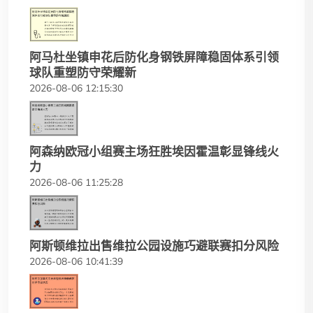
阿马杜坐镇申花后防化身钢铁屏障稳固体系引领
球队重塑防守荣耀新
2026-08-06 12:15:30
阿森纳欧冠小组赛主场狂胜埃因霍温彰显锋线火
力
2026-08-06 11:25:28
阿斯顿维拉出售维拉公园设施巧避联赛扣分风险
2026-08-06 10:41:39