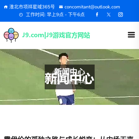
淮北市项祥星域365号
concomitant@outlook.com
工作时间: 早上9点 - 下午6点
新闻中心
首页
新闻中心