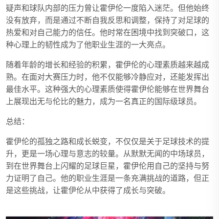
疑声和球队内部的压力曾让霍伊伦一度陷入迷茫。但他始终
没有放弃，而是通过不断自我反思和调整，保持了对足球的
热爱和对自己能力的信任。他时常在困境中找到突破口，这
种心理上的韧性成为了他职业生涯的一大亮点。
随着年龄的增长和经验的积累，霍伊伦的心理素质越来越成
熟。在面对大赛压力时，他不仅能够冷静应对，还能发挥出
最佳水平。这种强大的心理素质使得霍伊伦能够在世界舞台
上展现出无与伦比的魅力，成为一名真正的国际级球员。
总结：
霍伊伦的孤独之路和成长蜕变，不仅仅是关于足球技术的提
升，更是一场心理与意志的较量。从默默无闻的中场球员，
到在世界舞台上闪耀的足球巨星，霍伊伦用自己的坚持与努
力证明了自己。他的职业生涯是一条充满挑战的道路，但正
是这些挑战，让霍伊伦从中获得了成长与突破。