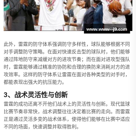
此外，雷霆的防守体系强调防守多样性，球队能够根据不同
对手调整防守策略。在面对快速反击型的球队时，他们能够
通过阵地防守来减缓对方的进攻节奏；而在面对进攻型强队
时，雷霆能够通过精准的协防和合理的换防来消耗对方的进
攻效率。这样的防守体系让雷霆在面对各种类型的对手时，
都能表现出强大的抗压能力。
3、战术灵活性与创新
雷霆的成功还离不开他们战术上的灵活性与创新。现代篮球
比赛节奏非常快，战术调整往往决定着比赛的走向。而雷霆
正是通过灵活多变的战术体系，使得他们能够在比赛中适应
不同的场面，快速调整并取得胜利。