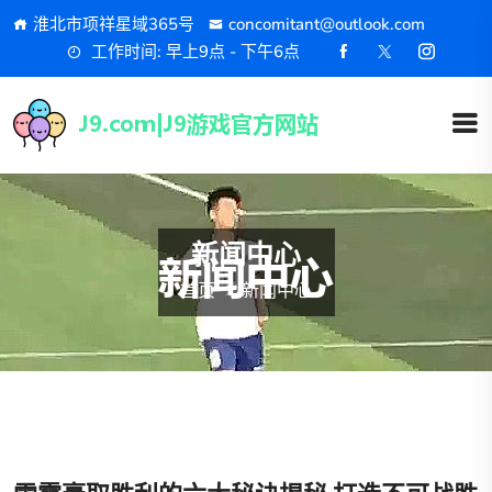
淮北市项祥星域365号
concomitant@outlook.com
工作时间: 早上9点 - 下午6点
新闻中心
首页
新闻中心