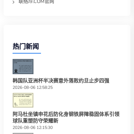
联络J9.COM官网
热门新闻
韩国队亚洲杯半决赛意外落败约旦止步四强
2026-08-06 12:58:25
阿马杜坐镇申花后防化身钢铁屏障稳固体系引领
球队重塑防守荣耀新
2026-08-06 12:15:30