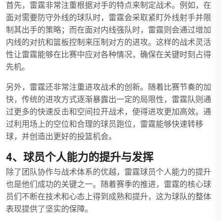
首先，雷霆非常注重根据对手的特点来制定战术。例如，在
面对需要防守外线的球队时，雷霆会采取紧盯外线射手并限
制其出手的策略；而在面对内线强队时，雷霆则会通过增加
内线的对抗和篮板控制来压制对方的进攻。这样的战术灵活
性让雷霆能够在比赛中应对各种情况，确保在关键时刻占得
先机。
另外，雷霆还非常注重进攻战术的创新。随着比赛节奏的加
快，传统的进攻方式逐渐暴露出一定的局限性，雷霆队则通
过更多的快速反击和空间拉开战术，使得进攻更加高效。通
过利用场上的空位和合理的球员跑位，雷霆能够快速转移
球，并创造出更好的投篮机会。
4、球员个人能力的提升与发挥
除了团队协作与战术体系的优越，雷霆球员个人能力的提升
也是他们成功的关键之一。随着赛季的推进，雷霆的核心球
员们不断在技术和心态上得到成熟和提升，这为球队的整体
表现提供了坚实的保障。