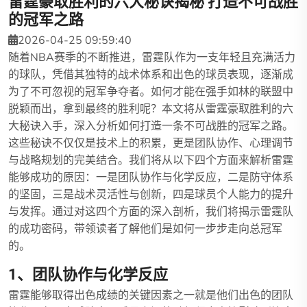
雷霆豪取胜利的六大秘诀揭秘 打造不可战胜
的冠军之路
2026-04-25 09:59:40
随着NBA赛季的不断推进，雷霆队作为一支年轻且充满活力
的球队，凭借其独特的战术体系和出色的球员表现，逐渐成
为了不可忽视的冠军争夺者。如何才能在强手如林的联盟中
脱颖而出，拿到最终的胜利呢？本文将从雷霆豪取胜利的六
大秘诀入手，深入分析如何打造一条不可战胜的冠军之路。
这些秘诀不仅仅是技术上的积累，更是团队协作、心理调节
与战略规划的完美结合。我们将从以下四个方面来解析雷霆
能够成功的原因：一是团队协作与化学反应，二是防守体系
的坚固，三是战术灵活性与创新，四是球员个人能力的提升
与发挥。通过对这四个方面的深入剖析，我们将揭示雷霆队
的成功密码，带领读者了解他们是如何一步步走向总冠军
的。
1、团队协作与化学反应
雷霆能够取得出色成绩的关键因素之一就是他们出色的团队