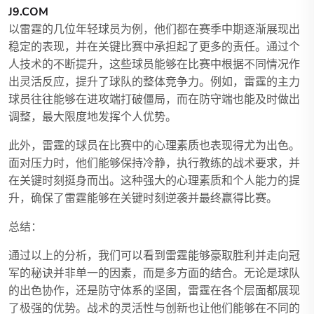
J9.COM
以雷霆的几位年轻球员为例，他们都在赛季中期逐渐展现出
稳定的表现，并在关键比赛中承担起了更多的责任。通过个
人技术的不断提升，这些球员能够在比赛中根据不同情况作
出灵活反应，提升了球队的整体竞争力。例如，雷霆的主力
球员往往能够在进攻端打破僵局，而在防守端也能及时做出
调整，最大限度地发挥个人优势。
此外，雷霆的球员在比赛中的心理素质也表现得尤为出色。
面对压力时，他们能够保持冷静，执行教练的战术要求，并
在关键时刻挺身而出。这种强大的心理素质和个人能力的提
升，确保了雷霆能够在关键时刻逆袭并最终赢得比赛。
总结：
通过以上的分析，我们可以看到雷霆能够豪取胜利并走向冠
军的秘诀并非单一的因素，而是多方面的结合。无论是球队
的出色协作，还是防守体系的坚固，雷霆在各个层面都展现
了极强的优势。战术的灵活性与创新也让他们能够在不同的