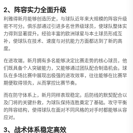
2、阵容实力全面升级
利雅得新月能够创造历史，与球队近年来大规模的阵容升级
密不可分。俱乐部通过引进多名世界级球员，使球队整体实
力得到显著提升。经验丰富的欧洲球星与本土球员形成互
补，使球队在技术、速度与对抗能力方面都达到了新的高
度。
在进攻端，新月拥有多名能够决定比赛走势的核心球员，他
们既具备个人突破能力，又能够通过团队配合制造机会。球
队在多场比赛中展现出极强的进攻效率，往往能够在比赛早
期便取得领先，从而掌控比赛节奏。
而在防守体系上，新月同样表现稳定。后防线的默契配合以
及门将的关键扑救，为球队保持连胜奠定了基础。攻守平衡
的阵容结构，使得球队在面对不同风格的对手时都能够从容
应对。
3、战术体系稳定高效