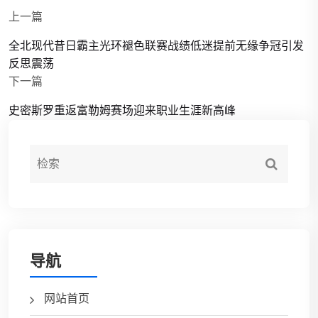
上一篇
全北现代昔日霸主光环褪色联赛战绩低迷提前无缘争冠引发
反思震荡
下一篇
史密斯罗重返富勒姆赛场迎来职业生涯新高峰
导航
网站首页