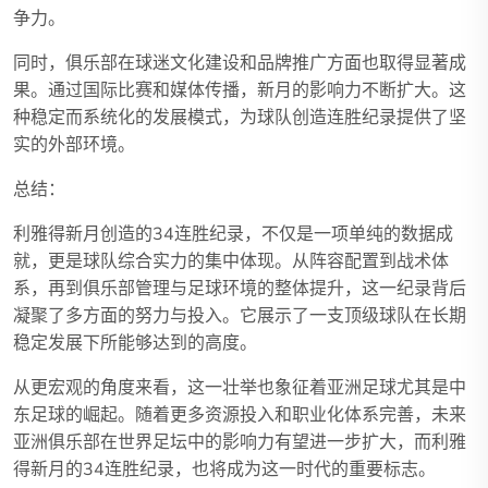
争力。
同时，俱乐部在球迷文化建设和品牌推广方面也取得显著成
果。通过国际比赛和媒体传播，新月的影响力不断扩大。这
种稳定而系统化的发展模式，为球队创造连胜纪录提供了坚
实的外部环境。
总结：
利雅得新月创造的34连胜纪录，不仅是一项单纯的数据成
就，更是球队综合实力的集中体现。从阵容配置到战术体
系，再到俱乐部管理与足球环境的整体提升，这一纪录背后
凝聚了多方面的努力与投入。它展示了一支顶级球队在长期
稳定发展下所能够达到的高度。
从更宏观的角度来看，这一壮举也象征着亚洲足球尤其是中
东足球的崛起。随着更多资源投入和职业化体系完善，未来
亚洲俱乐部在世界足坛中的影响力有望进一步扩大，而利雅
得新月的34连胜纪录，也将成为这一时代的重要标志。