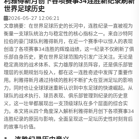
利雅得新月创下各项赛事34连胜新纪录刷新
世界足球历史
2026-05-27 12:06:21
文章摘要：在世界足球历史的长河中，连胜纪录一直被视为
衡量一支球队统治力与稳定性的核心指标之一。来自沙特阿
拉伯的豪门球队利雅得新月，在近一个赛季中以惊人的表现
创造了各项赛事34连胜的辉煌战绩，这一纪录不仅刷新了俱
乐部自身历史，更在世界足球范围内引发广泛关注。无论是
稳定高效的战术体系、实力雄厚的球员阵容，还是俱乐部管
理层的长期规划与投入，都在这一连胜奇迹中发挥了重要作
用。利雅得新月通过持续的胜利不断扩大在亚洲足坛的影响
力，同时也让全球球迷重新认识到中东足球的快速崛起。从
球队的战术执行、球员表现、俱乐部管理到纪录的历史意
义，这一壮举都展现出一支顶级球队在多个层面的综合实
力。本文将从四个角度深入解析利雅得新月创下各项赛事34
连胜纪录的原因与影响，全面呈现这一足坛历史性时刻背后
的故事与价值。