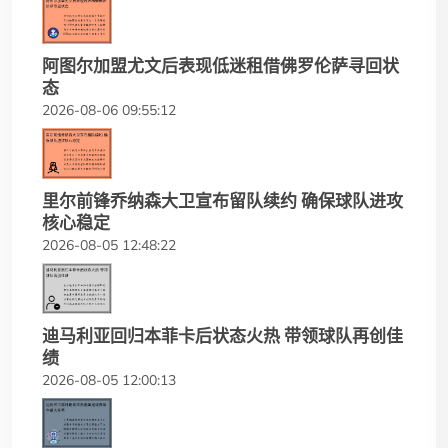
阿图尔加盟尤文后表现低迷租借佛罗伦萨寻回状
态
2026-08-06 09:55:12
里尔前锋乔纳森大卫宣布留队续约 确保球队进攻
核心稳定
2026-08-05 12:48:22
迪马利亚回归本菲卡后状态火热 带领球队再创佳
绩
2026-08-05 12:00:13