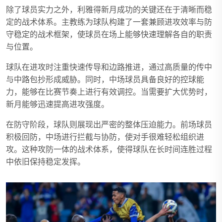
除了球员实力之外，利雅得新月成功的关键还在于清晰而稳
定的战术体系。主教练为球队构建了一套兼顾进攻效率与防
守稳定的战术框架，使球员在场上能够快速理解各自的职责
与位置。
球队在进攻时注重快速传导和边路推进，通过高质量的传中
与中路包抄形成威胁。同时，中场球员具备良好的控球能
力，能够在比赛节奏上进行有效调控。当需要扩大优势时，
新月能够迅速提高进攻强度。
在防守阶段，球队则展现出严密的整体压迫能力。前场球员
积极回防，中场进行拦截与协防，使对手很难轻松组织进
攻。这种攻防一体的战术体系，使得球队在长时间连胜过程
中依旧保持稳定发挥。