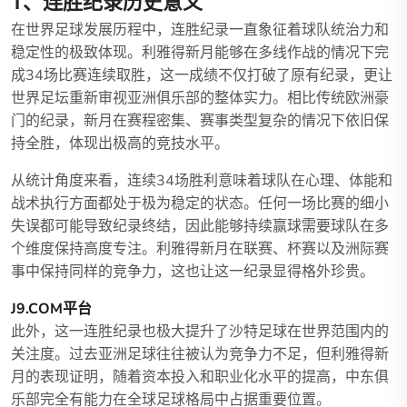
1、连胜纪录历史意义
在世界足球发展历程中，连胜纪录一直象征着球队统治力和
稳定性的极致体现。利雅得新月能够在多线作战的情况下完
成34场比赛连续取胜，这一成绩不仅打破了原有纪录，更让
世界足坛重新审视亚洲俱乐部的整体实力。相比传统欧洲豪
门的纪录，新月在赛程密集、赛事类型复杂的情况下依旧保
持全胜，体现出极高的竞技水平。
从统计角度来看，连续34场胜利意味着球队在心理、体能和
战术执行方面都处于极为稳定的状态。任何一场比赛的细小
失误都可能导致纪录终结，因此能够持续赢球需要球队在多
个维度保持高度专注。利雅得新月在联赛、杯赛以及洲际赛
事中保持同样的竞争力，这也让这一纪录显得格外珍贵。
J9.COM平台
此外，这一连胜纪录也极大提升了沙特足球在世界范围内的
关注度。过去亚洲足球往往被认为竞争力不足，但利雅得新
月的表现证明，随着资本投入和职业化水平的提高，中东俱
乐部完全有能力在全球足球格局中占据重要位置。