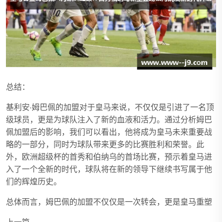
总结：
基利安·姆巴佩的加盟对于皇马来说，不仅仅是引进了一名顶
级球员，更是为球队注入了新的血液和活力。通过分析姆巴
佩加盟后的影响，我们可以看出，他将成为皇马未来重要战
略的一部分，同时为球队带来更多的比赛胜利和荣誉。此
外，欧洲超级杯的首秀和伯纳乌的首场比赛，预示着皇马进
入了一个全新的时代，球队将在新的领导下继续书写属于他
们的辉煌历史。
总体而言，姆巴佩的加盟不仅仅是一次转会，更是皇马重塑