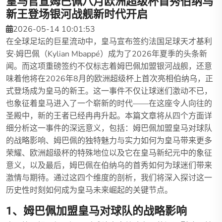
皇马官宣姆巴佩八月欧洲超级杯首秀伯纳乌
新王登场银河战舰新时代开启
2026-05-14 10:01:53
在全球足坛的巨星流动中，皇马宣布签约法国足球天才基利
安·姆巴佩（Kylian Mbappé）成为了2026年夏季的头条新
闻。而这项重磅签约不仅标志着姆巴佩加盟银河战舰，还意
味着他将在2026年8月的欧洲超级杯上首次亮相伯纳乌，正
式登场成为皇马的新王。这一事件不仅让球迷们激动不已，
也象征着皇马进入了一个崭新的时代——在这座令人向往的
圣殿中，新的王者已经冉冉升起。本篇文章将从四个方面详
细分析这一事件的深远意义，包括：姆巴佩加盟皇马对球队
的战略影响、姆巴佩的独特魅力与实力如何为皇马带来更多
荣耀、欧洲超级杯的特殊地位以及它在皇马新纪元中的象征
意义，以及最后，姆巴佩在伯纳乌的首秀如何为球迷们带来
激情与期待。通过这四个维度的剖析，我们将深入探讨这一
历史性时刻如何成为皇马未来崛起的关键节点。
1、姆巴佩加盟皇马对球队的战略影响