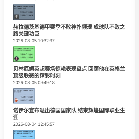
赫拉德茨基德甲赛季不败神扑频现 成球队不败之
路关键功臣
2026-08-05 10:32:37
贝林厄姆英超赛场惊艳表现盘点 回顾他在英格兰
顶级联赛的精彩时刻
2026-08-05 09:49:18
诺伊尔宣布退出德国国家队 结束辉煌国际职业生
涯
2026-08-04 12:45:57