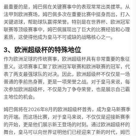
最重要的是，姆巴佩在关键赛事中的表现常常出类拔萃。从
法甲到欧洲赛场，姆巴佩多次在重要比赛中挺身而出，打入
关键进球，帮助球队赢得荣誉。特别是在世界杯、欧洲冠军
联赛等顶级赛事中，姆巴佩展现出了巨大的比赛经验和心理
素质，这使得他成为皇马不可或缺的战略核心之一。
3、欧洲超级杯的特殊地位
作为欧洲足球的传统赛事，欧洲超级杯具有非常重要的象征
意义。这项赛事汇聚了欧洲冠军联赛和欧洲联赛的冠军，代
表了两支最强球队的对决。因此，欧洲超级杯不仅仅是一场
普通的季前热身赛，更是一项荣誉之战。对于皇马来说，每
次参加欧洲超级杯，不仅是为了争夺荣誉，也是展示自己霸
主地位的机会。
姆巴佩将在2026年8月的欧洲超级杯首秀，成为皇马新赛季
的开端。而这场比赛，对于皇马来说，不仅仅是迎接新赛季
的开始，更是他们展示新王登场的时刻。通过欧洲超级杯的
舞台，皇马可以向世界证明他们已经迎来了新的时代，姆巴