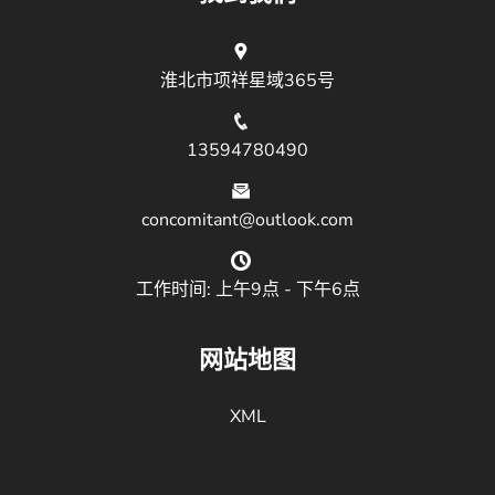
淮北市项祥星域365号
13594780490
concomitant@outlook.com
工作时间: 上午9点 - 下午6点
网站地图
XML