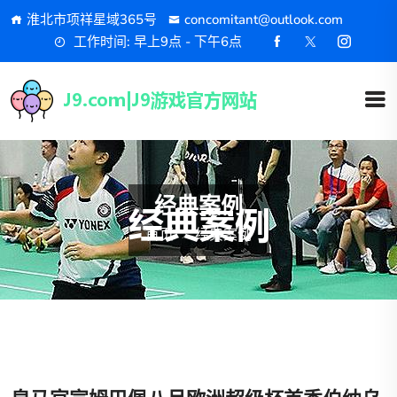
淮北市项祥星域365号
concomitant@outlook.com
工作时间: 早上9点 - 下午6点
经典案例
首页
经典案例