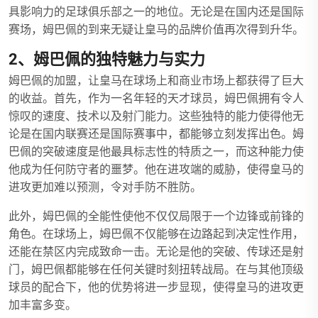
具影响力的足球俱乐部之一的地位。无论是在国内还是国际
赛场，姆巴佩的到来无疑让皇马的品牌价值再次得到升华。
2、姆巴佩的独特魅力与实力
姆巴佩的加盟，让皇马在球场上和商业市场上都获得了巨大
的收益。首先，作为一名年轻的天才球员，姆巴佩拥有令人
惊叹的速度、技术以及射门能力。这些独特的能力使得他无
论是在国内联赛还是国际赛事中，都能够立刻发挥出色。姆
巴佩的突破速度是他最具标志性的特质之一，而这种能力使
他成为任何防守者的噩梦。他在进攻端的威胁，使得皇马的
进攻更加难以预测，令对手防不胜防。
此外，姆巴佩的全能性使他不仅仅局限于一个边锋或前锋的
角色。在球场上，姆巴佩不仅能够在边路起到决定性作用，
还能在禁区内完成致命一击。无论是他的突破、传球还是射
门，姆巴佩都能够在任何关键时刻扭转战局。在与其他顶级
球员的配合下，他的优势将进一步显现，使得皇马的进攻更
加丰富多变。