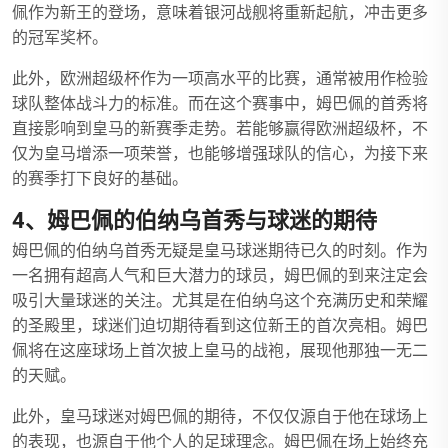
佩作为新王的登场，意味着银河战舰将重新起航，冲击更多
的冠军奖杯。
此外，欧洲超级杯作为一项高水平的比赛，通常被用作检验
球队整体战斗力的标准。而在这个赛事中，姆巴佩的首秀将
直接影响到皇马的新赛季走势。若能够赢得欧洲超级杯，不
仅为皇马增添一项荣誉，也能够增强球队的信心，为接下来
的赛季打下良好的基础。
4、姆巴佩的伯纳乌首秀与球迷的期待
姆巴佩的伯纳乌首秀无疑是皇马球迷期待已久的时刻。作为
一名拥有超高人气和巨大潜力的球员，姆巴佩的到来注定会
吸引大量球迷的关注。尤其是在伯纳乌这个充满历史和荣耀
的圣殿里，球迷们迫切期待看到这位新王的首次亮相。姆巴
佩将在这座球场上首次披上皇马的战袍，展现他那独一无二
的天赋。
此外，皇马球迷对姆巴佩的期待，不仅仅源自于他在球场上
的表现，也源自于他个人的足球理念。姆巴佩在场上始终充