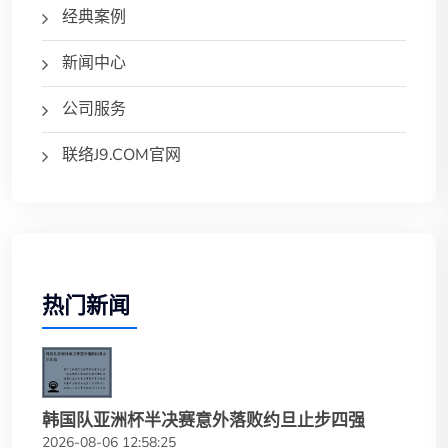
经典案例
新闻中心
公司服务
联络J9.COM官网
热门新闻
韩国队亚洲杯半决赛意外落败约旦止步四强
2026-08-06 12:58:25