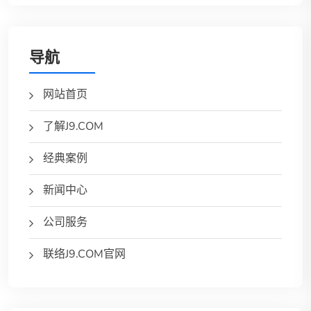
导航
网站首页
了解J9.COM
经典案例
新闻中心
公司服务
联络J9.COM官网