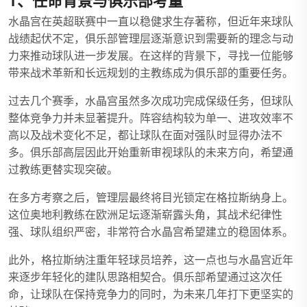
1、任命背景与俱乐部考量
水晶宫在英超联赛中一直以稳健求生存著称，但近年来球队
战绩起伏不定，俱乐部管理层逐渐意识到需要新的理念与动
力来推动球队进一步发展。在这样的背景下，寻找一位能够
带来战术革新和长远规划的主教练成为俱乐部的重要任务。
过去几个赛季，水晶宫虽然多次成功完成保级任务，但球队
整体竞争力并未显著提升。阵容结构较为单一、进攻效率不
高以及战术变化不足，都让球队在面对强队时显得办法不
多。俱乐部高层因此开始重新审视球队的未来方向，希望通
过教练更替实现突破。
在多方考察之后，管理层最终将目光锁定在格拉斯纳身上。
这位奥地利教练在欧洲足坛逐渐崭露头角，其战术纪律性
强、球队组织严密，非常符合水晶宫希望建立的稳固体系。
此外，格拉斯纳注重年轻球员培养，这一点也与水晶宫近年
来逐步年轻化的建队思路相契合。俱乐部希望通过这次任
命，让球队在保持竞争力的同时，为未来几年打下更坚实的