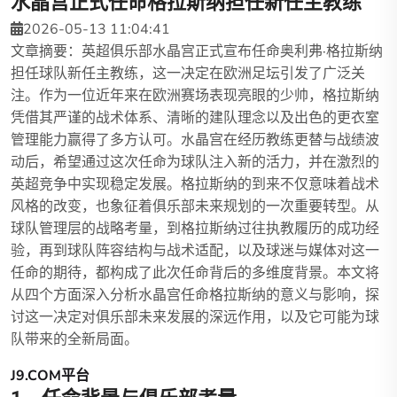
水晶宫正式任命格拉斯纳担任新任主教练
2026-05-13 11:04:41
文章摘要：英超俱乐部水晶宫正式宣布任命奥利弗·格拉斯纳
担任球队新任主教练，这一决定在欧洲足坛引发了广泛关
注。作为一位近年来在欧洲赛场表现亮眼的少帅，格拉斯纳
凭借其严谨的战术体系、清晰的建队理念以及出色的更衣室
管理能力赢得了多方认可。水晶宫在经历教练更替与战绩波
动后，希望通过这次任命为球队注入新的活力，并在激烈的
英超竞争中实现稳定发展。格拉斯纳的到来不仅意味着战术
风格的改变，也象征着俱乐部未来规划的一次重要转型。从
球队管理层的战略考量，到格拉斯纳过往执教履历的成功经
验，再到球队阵容结构与战术适配，以及球迷与媒体对这一
任命的期待，都构成了此次任命背后的多维度背景。本文将
从四个方面深入分析水晶宫任命格拉斯纳的意义与影响，探
讨这一决定对俱乐部未来发展的深远作用，以及它可能为球
队带来的全新局面。
J9.COM平台