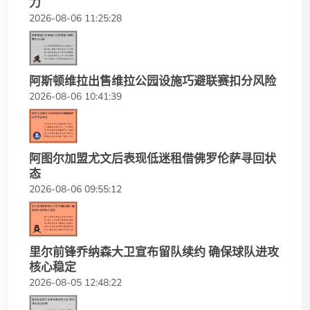
力
2026-08-06 11:25:28
阿斯顿维拉出售维拉公园设施巧避联赛扣分风险
2026-08-06 10:41:39
阿图尔加盟尤文后表现低迷租借佛罗伦萨寻回状
态
2026-08-06 09:55:12
里尔前锋乔纳森大卫宣布留队续约 确保球队进攻
核心稳定
2026-08-05 12:48:22