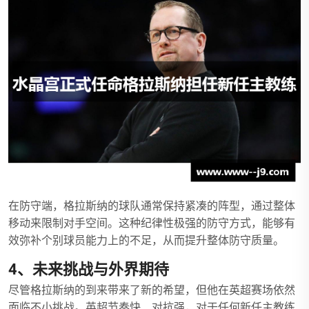
在防守端，格拉斯纳的球队通常保持紧凑的阵型，通过整体
移动来限制对手空间。这种纪律性极强的防守方式，能够有
效弥补个别球员能力上的不足，从而提升整体防守质量。
4、未来挑战与外界期待
尽管格拉斯纳的到来带来了新的希望，但他在英超赛场依然
面临不小挑战。英超节奏快、对抗强，对于任何新任主教练