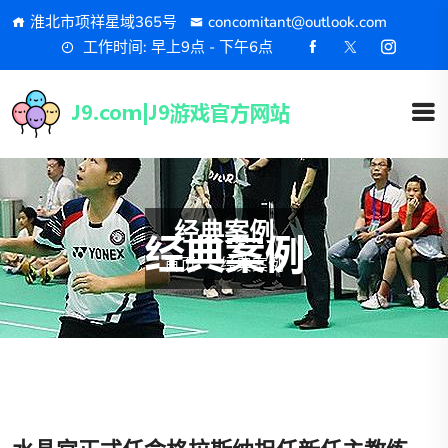
淮北市项祥星域365号
concomitant@outlook.com
工作时间: 早上9点 - 下午6点
经典案例
首页
经典案例