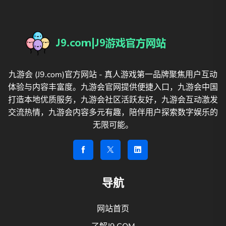
九游会 (J9.com)官方网站 - 真人游戏第一品牌聚焦用户互动
体验与内容丰富度。九游会官网提供便捷入口，九游会中国
打造本地优质服务，九游会社区活跃友好，九游会互动激发
交流热情，九游会内容多元有趣，陪伴用户探索数字娱乐的
无限可能。
导航
网站首页