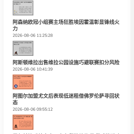
阿森纳欧冠小组赛主场狂胜埃因霍温彰显锋线火
力
2026-08-06 11:25:28
阿斯顿维拉出售维拉公园设施巧避联赛扣分风险
2026-08-06 10:41:39
阿图尔加盟尤文后表现低迷租借佛罗伦萨寻回状
态
2026-08-06 09:55:12