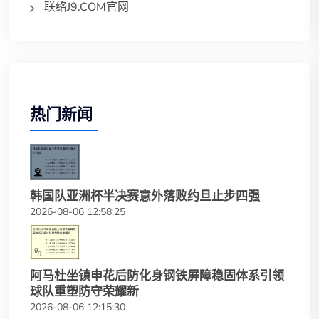
联络J9.COM官网
热门新闻
韩国队亚洲杯半决赛意外落败约旦止步四强
2026-08-06 12:58:25
阿马杜坐镇申花后防化身钢铁屏障稳固体系引领
球队重塑防守荣耀新
2026-08-06 12:15:30