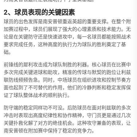
2、球员表现的关键因素
球员的出色发挥是南安普顿重返英超的重要支撑。在整个附
加赛过程中，球员们展现了强大的心理素质和技术能力。无
论是在关键防守还是快速进攻中，每一名球员都能按照战术
要求完成任务，这种高度的执行力为球队的胜利奠定了基
础。
前锋线的犀利攻击成为球队制胜的利器。核心球员在比赛中
多次完成关键进球和助攻，精准的传球与默契的跑位让利兹
联防线频频告急。同时，中场球员在组织进攻和控制节奏方
面也起到了不可替代的作用，他们的冷静判断和稳定发挥保
证了球队整体战术的顺利执行。
防守端的稳定同样功不可没。后防球员在面对利兹联的多次
冲击时表现出高度纪律性和协作精神，守门员更是通过几次
关键扑救化解了对方的绝佳机会。这种攻守兼备的表现，让
南安普顿在附加赛中保持了稳定的竞争力。