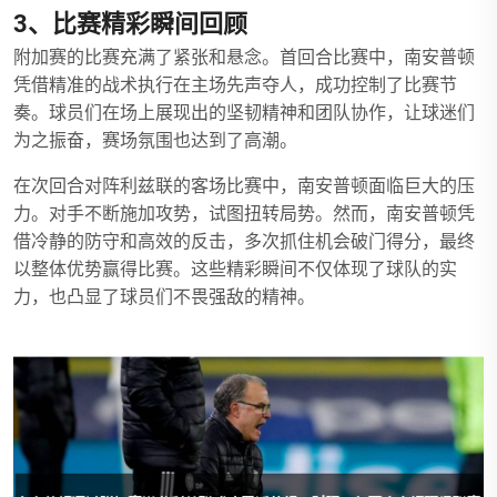
3、比赛精彩瞬间回顾
附加赛的比赛充满了紧张和悬念。首回合比赛中，南安普顿
凭借精准的战术执行在主场先声夺人，成功控制了比赛节
奏。球员们在场上展现出的坚韧精神和团队协作，让球迷们
为之振奋，赛场氛围也达到了高潮。
在次回合对阵利兹联的客场比赛中，南安普顿面临巨大的压
力。对手不断施加攻势，试图扭转局势。然而，南安普顿凭
借冷静的防守和高效的反击，多次抓住机会破门得分，最终
以整体优势赢得比赛。这些精彩瞬间不仅体现了球队的实
力，也凸显了球员们不畏强敌的精神。