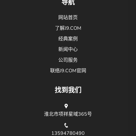
导航
网站首页
了解J9.COM
经典案例
新闻中心
公司服务
联络J9.COM官网
找到我们
淮北市项祥星域365号
13594780490