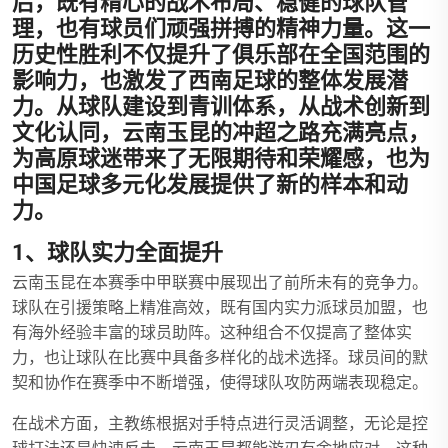
后，既有精心的战术布局、稳健的球队管
理，也有球员们顽强拼搏的精神力量。这一
历史性胜利不仅提升了俱乐部在全国范围的
影响力，也激发了西南足球的整体发展潜
力。从球队建设到青训体系，从战术创新到
文化认同，云南玉昆的冲超之路充满亮点，
为高原球迷带来了无限期待和荣耀感，也为
中国足球多元化发展提供了新的样本和动
力。
1、球队实力全面提升
云南玉昆在本赛季中甲联赛中展现出了前所未有的竞争力。
球队在引援策略上精准高效，既有国内实力派球员加盟，也
有海外经验丰富的球员助阵。这种组合不仅提高了整体实
力，也让球队在比赛中具备多样化的战术选择。球员间的默
契和协作在赛季中不断增强，使得球队攻防两端表现稳定。
在战术方面，主教练根据对手特点进行灵活调整，无论是控