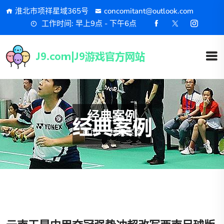
淮北市项祥星域365号
concomitant@outlook.com
工作时间: 早上9点 - 下午6点
经典案例
首页
经典案例