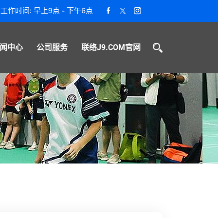
工作时间: 早上9点 - 下午6点
闻中心
公司服务
联络J9.COM官网