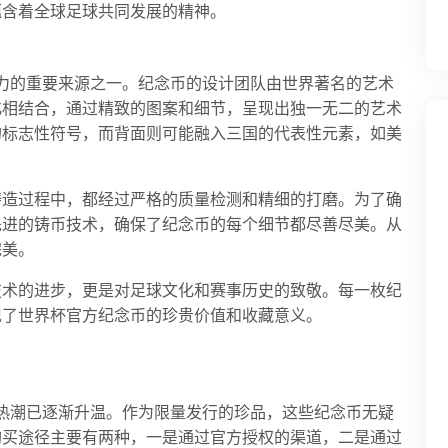
蕴含着全球足球共同发展的精神。
魅力的重要来源之一。纪念币的设计团队由世界著名的艺术
化相结合，通过精致的图案和细节，呈现出独一无二的艺术
的标志性符号，而背面则可能融入三国的代表性元素，如美
铸造过程中，都经过严格的质量检测和精细的打磨。为了确
先进的铸币技术，确保了纪念币的每个细节都尽善尽美。从
完美。
技术的进步，更是对足球文化和赛事历史的致敬。每一枚纪
现了世界杯官方纪念币的珍贵价值和收藏意义。
买热潮已逐渐升温。作为限量发行的珍品，这些纪念币无疑
购买途径主要有两种，一是通过官方授权的渠道，二是通过