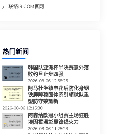
联络J9.COM官网
热门新闻
韩国队亚洲杯半决赛意外落
败约旦止步四强
2026-08-06 12:58:25
阿马杜坐镇申花后防化身钢
铁屏障稳固体系引领球队重
塑防守荣耀新
2026-08-06 12:15:30
阿森纳欧冠小组赛主场狂胜
埃因霍温彰显锋线火力
2026-08-06 11:25:28