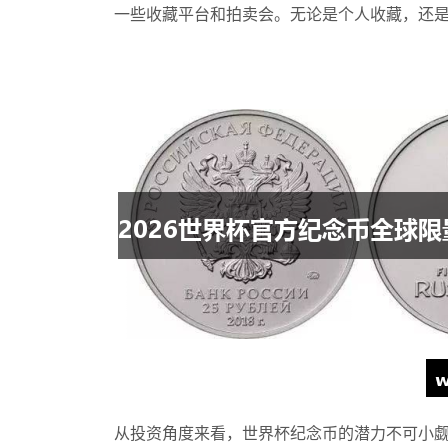
一些收藏平台和拍卖会。无论是个人收藏，还
从投资角度来看，世界杯纪念币的潜力不可小