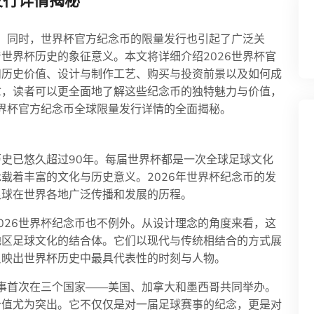
发行详情揭秘
一，同时，世界杯官方纪念币的限量发行也引起了广泛关
世界杯历史的象征意义。本文将详细介绍2026世界杯官
和历史价值、设计与制作工艺、购买与投资前景以及如何成
章，读者可以更全面地了解这些纪念币的独特魅力与价值，
世界杯官方纪念币全球限量发行详情的全面揭秘。
史已悠久超过90年。每届世界杯都是一次全球足球文化
载着丰富的文化与历史意义。2026年世界杯纪念币的发
足球在世界各地广泛传播和发展的历程。
026世界杯纪念币也不例外。从设计理念的角度来看，这
地区足球文化的结合体。它们以现代与传统相结合的方式展
反映出世界杯历史中最具代表性的时刻与人物。
赛事首次在三个国家——美国、加拿大和墨西哥共同举办。
价值尤为突出。它不仅仅是对一届足球赛事的纪念，更是对