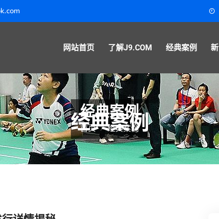
ok.com
网站首页
了解J9.COM
经典案例
新
经典案例
首页
经典案例