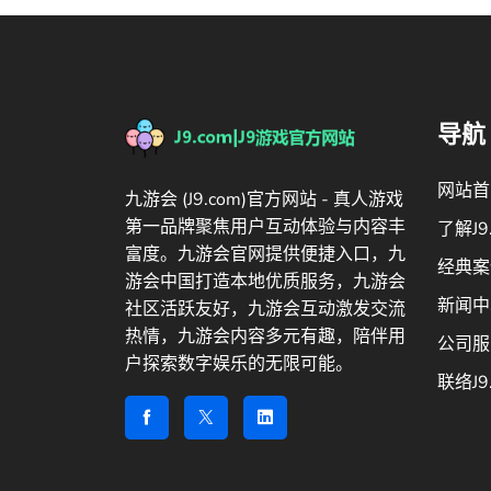
导航
网站首
九游会 (J9.com)官方网站 - 真人游戏
第一品牌聚焦用户互动体验与内容丰
了解J9
富度。九游会官网提供便捷入口，九
经典案
游会中国打造本地优质服务，九游会
新闻中
社区活跃友好，九游会互动激发交流
热情，九游会内容多元有趣，陪伴用
公司服
户探索数字娱乐的无限可能。
联络J9