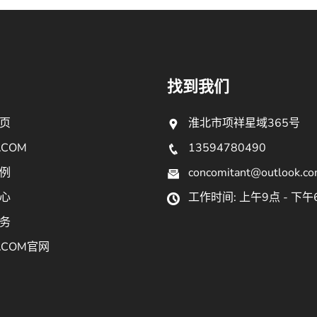
找到我们
页
淮北市项祥星域365号
.COM
13594780490
例
concomitant@outlook.c
心
工作时间: 上午9点 - 下午
务
.COM官网