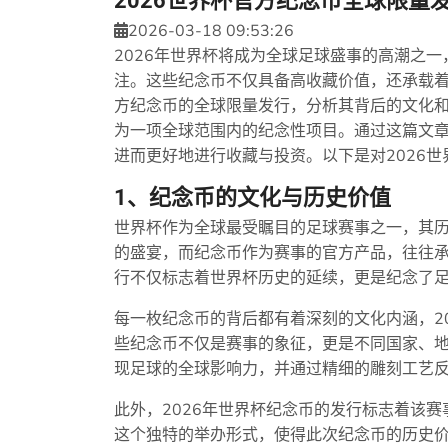
2026世界杯官方纪念币全球限量
2026-03-18 09:53:26
2026年世界杯将成为全球足球盛事的高潮之
注。这些纪念币不仅具备高收藏价值，还承载着
方纪念币的全球限量发行，分析其背后的文化
为一项全球范围内的纪念性项目。通过这篇文
进而更好地进行收藏与投资。以下是对2026
1、纪念币的文化与历史价值
世界杯作为全球最受瞩目的足球赛事之一，其历
的盛宴，而纪念币作为赛事的官方产品，往往承
行不仅标志着世界杯历史的延续，更是纪念了
每一枚纪念币的背后都有着深刻的文化内涵，2
些纪念币不仅是赛事的象征，更是不同国家、
现足球的全球影响力，并通过精细的雕刻工艺
此外，2026年世界杯纪念币的发行标志着该
这个独特的举办形式，使得此次纪念币的历史