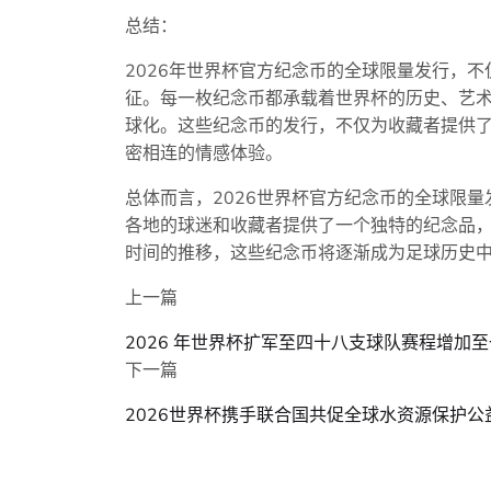
总结：
2026年世界杯官方纪念币的全球限量发行，
征。每一枚纪念币都承载着世界杯的历史、艺
球化。这些纪念币的发行，不仅为收藏者提供
密相连的情感体验。
总体而言，2026世界杯官方纪念币的全球限
各地的球迷和收藏者提供了一个独特的纪念品
时间的推移，这些纪念币将逐渐成为足球历史
上一篇
2026 年世界杯扩军至四十八支球队赛程增加
下一篇
2026世界杯携手联合国共促全球水资源保护公