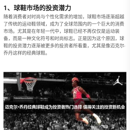
1、球鞋市场的投资潜力
随着消费者对时尚与个性化需求的增加，球鞋市场逐渐超越
了传统的运动鞋领域，成为了全球范围内的一个巨大的消费
市场。尤其是在年轻一代中，球鞋已经不再仅仅是运动装
备，而是一种文化符号和时尚标志。正是因为这个原因，球
鞋的投资潜力逐渐被更多的投资者所看重，尤其是像迈克尔·
乔丹这样的经典球鞋。