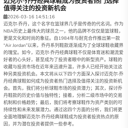
迈克尔·乔丹经典球鞋成为投资者热门选择
值得关注的投资新机会
2026-03-16 14:51:16
迈克尔·乔丹，这个名字在篮球界几乎是传奇的代名词。作为
NBA历史上最伟大的球员之一，他的品牌不仅仅是篮球鞋，
更是文化和时尚的象征。自1984年与耐克合作推出第一款
“Air Jordan”以来，乔丹系列鞋款逐渐成为了全球球鞋收藏界
的瑰宝。如今，迈克尔·乔丹经典球鞋不仅是体育迷和潮流爱
好者的心头好，甚至成为了投资者眼中的新型资产。球鞋的
收藏与投资市场在近年来迅速升温，许多人已经开始关注这
种另类投资机会。本文将从以下四个方面深入探讨迈克尔·乔
丹经典球鞋如何成为投资者热门选择及值得关注的投资新机
会。首先，我们将分析球鞋市场的投资潜力；其次，探讨乔
丹鞋款的历史价值与独特性；接着，分析二级市场中的交易
机制和价格趋势；最后，我们将考察球鞋作为资产类别的可
持续性和未来发展潜力。通过这四个方面的分析，我们将更
全面地理解迈克尔·乔丹经典球鞋成为投资者投资热点的原
因，并为潜在投资者提供一些参考。