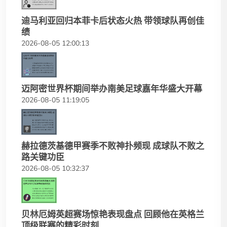
迪马利亚回归本菲卡后状态火热 带领球队再创佳
绩
2026-08-05 12:00:13
迈阿密世界杯期间举办南美足球嘉年华盛大开幕
2026-08-05 11:19:05
赫拉德茨基德甲赛季不败神扑频现 成球队不败之
路关键功臣
2026-08-05 10:32:37
贝林厄姆英超赛场惊艳表现盘点 回顾他在英格兰
顶级联赛的精彩时刻