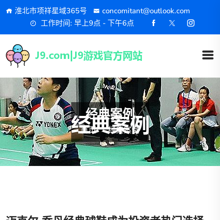
淮北市项祥星域365号
concomitant@outlook.com
工作时间: 早上9点 - 下午6点
经典案例
首页
经典案例