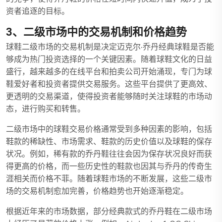
资者追逐的目标。
3、二级市场中的交易机制和价格趋势
球鞋二级市场的交易机制是决定迈克尔·乔丹经典球鞋是否能
够成为热门投资选择的一个关键因素。随着球鞋文化的日益
盛行，越来越多的在线平台和拍卖公司开始涌现，专门为球
鞋爱好者和投资者提供交易服务。这些平台提供了更高效、
更透明的交易渠道，使得投资者能够随时关注球鞋的市场动
态，进行购买和转售。
二级市场中的球鞋交易价格通常受到多种因素的影响，包括
鞋款的稀缺性、市场需求、鞋款的历史价值以及球鞋的保存
状况。例如，稀有款的乔丹鞋往往会因为保存状况良好而获
得更高的价格，而一些历史性的鞋款也因其与乔丹的传奇生
涯相关而价格不菲。随着球鞋市场的不断发展，这些二级市
场的交易机制愈加完善，价格趋势也开始逐渐稳定。
根据近年来的市场数据，部分经典款式的乔丹鞋在二级市场