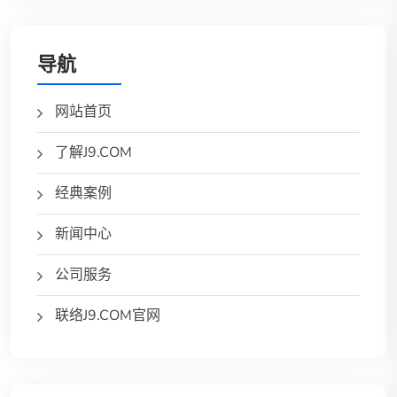
导航
网站首页
了解J9.COM
经典案例
新闻中心
公司服务
联络J9.COM官网