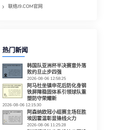
联络J9.COM官网
热门新闻
韩国队亚洲杯半决赛意外落
败约旦止步四强
2026-08-06 12:58:25
阿马杜坐镇申花后防化身钢
铁屏障稳固体系引领球队重
塑防守荣耀新
2026-08-06 12:15:30
阿森纳欧冠小组赛主场狂胜
埃因霍温彰显锋线火力
2026-08-06 11:25:28