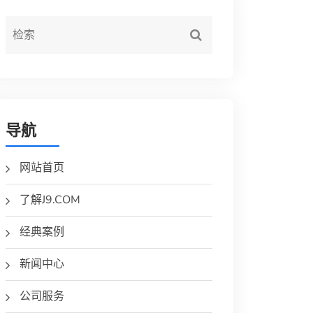
导航
网站首页
了解J9.COM
经典案例
新闻中心
公司服务