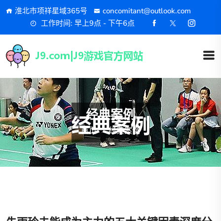
淮北市项祥星域365号
concomitant@outlook.com
工作时间: 早上9点 - 下午6点
经典案例
首页
经典案例