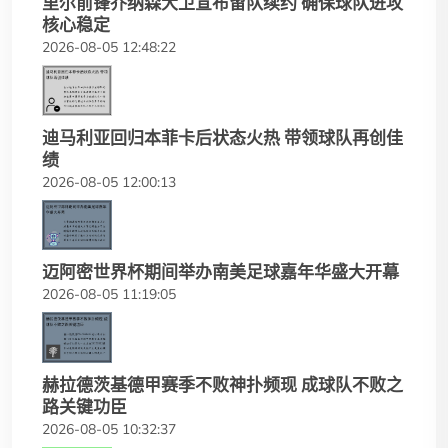
里尔前锋乔纳森大卫宣布留队续约 确保球队进攻
核心稳定
2026-08-05 12:48:22
迪马利亚回归本菲卡后状态火热 带领球队再创佳
绩
2026-08-05 12:00:13
迈阿密世界杯期间举办南美足球嘉年华盛大开幕
2026-08-05 11:19:05
赫拉德茨基德甲赛季不败神扑频现 成球队不败之
路关键功臣
2026-08-05 10:32:37