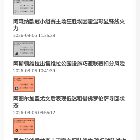
阿森纳欧冠小组赛主场狂胜埃因霍温彰显锋线火
力
2026-08-06 11:25:28
阿斯顿维拉出售维拉公园设施巧避联赛扣分风险
2026-08-06 10:41:39
阿图尔加盟尤文后表现低迷租借佛罗伦萨寻回状
态
2026-08-06 09:55:12