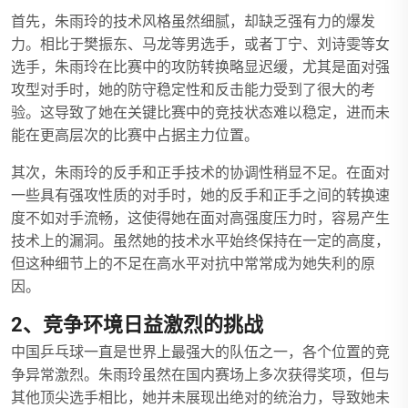
首先，朱雨玲的技术风格虽然细腻，却缺乏强有力的爆发
力。相比于樊振东、马龙等男选手，或者丁宁、刘诗雯等女
选手，朱雨玲在比赛中的攻防转换略显迟缓，尤其是面对强
攻型对手时，她的防守稳定性和反击能力受到了很大的考
验。这导致了她在关键比赛中的竞技状态难以稳定，进而未
能在更高层次的比赛中占据主力位置。
其次，朱雨玲的反手和正手技术的协调性稍显不足。在面对
一些具有强攻性质的对手时，她的反手和正手之间的转换速
度不如对手流畅，这使得她在面对高强度压力时，容易产生
技术上的漏洞。虽然她的技术水平始终保持在一定的高度，
但这种细节上的不足在高水平对抗中常常成为她失利的原
因。
2、竞争环境日益激烈的挑战
中国乒乓球一直是世界上最强大的队伍之一，各个位置的竞
争异常激烈。朱雨玲虽然在国内赛场上多次获得奖项，但与
其他顶尖选手相比，她并未展现出绝对的统治力，导致她未