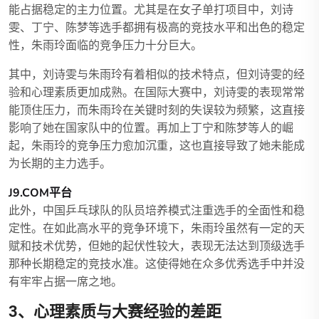
能占据稳定的主力位置。尤其是在女子单打项目中，刘诗
雯、丁宁、陈梦等选手都拥有极高的竞技水平和出色的稳定
性，朱雨玲面临的竞争压力十分巨大。
其中，刘诗雯与朱雨玲有着相似的技术特点，但刘诗雯的经
验和心理素质更加成熟。在国际大赛中，刘诗雯的表现常常
能顶住压力，而朱雨玲在关键时刻的失误较为频繁，这直接
影响了她在国家队中的位置。再加上丁宁和陈梦等人的崛
起，朱雨玲的竞争压力愈加沉重，这也直接导致了她未能成
为长期的主力选手。
J9.COM平台
此外，中国乒乓球队的队员培养模式注重选手的全面性和稳
定性。在如此高水平的竞争环境下，朱雨玲虽然有一定的天
赋和技术优势，但她的起伏性较大，表现无法达到顶级选手
那种长期稳定的竞技水准。这使得她在众多优秀选手中并没
有牢牢占据一席之地。
3、心理素质与大赛经验的差距