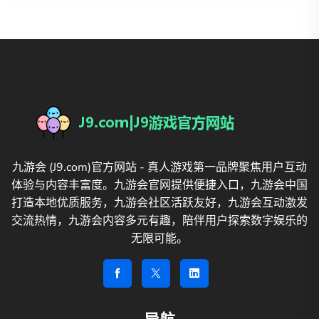
九游会 (J9.com)官方网站 - 真人游戏第一品牌聚焦用户互动
体验与内容丰富度。九游会官网提供便捷入口，九游会中国
打造本地优质服务，九游会社区活跃友好，九游会互动激发
交流热情，九游会内容多元有趣，陪伴用户探索数字娱乐的
无限可能。