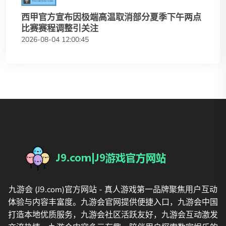
西甲官方宣布因极端高温取消部分夏季下午两点
比赛赛程调整引关注
2026-08-04 12:00:45
九游会 (J9.com)官方网站 - 真人游戏第一品牌聚焦用户互动
体验与内容丰富度。九游会官网提供便捷入口，九游会中国
打造本地优质服务，九游会社区活跃友好，九游会互动激发