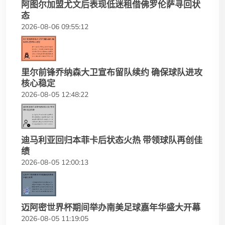
阿图尔加盟尤文后表现低迷租借佛罗伦萨寻回状
态
2026-08-06 09:55:12
里尔前锋乔纳森大卫宣布留队续约 确保球队进攻
核心稳定
2026-08-05 12:48:22
迪马利亚回归本菲卡后状态火热 带领球队再创佳
绩
2026-08-05 12:00:13
迈阿密世界杯期间举办南美足球嘉年华盛大开幕
2026-08-05 11:19:05