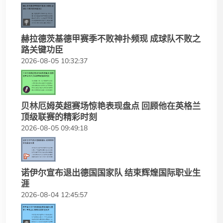
赫拉德茨基德甲赛季不败神扑频现 成球队不败之
路关键功臣
2026-08-05 10:32:37
贝林厄姆英超赛场惊艳表现盘点 回顾他在英格兰
顶级联赛的精彩时刻
2026-08-05 09:49:18
诺伊尔宣布退出德国国家队 结束辉煌国际职业生
涯
2026-08-04 12:45:57