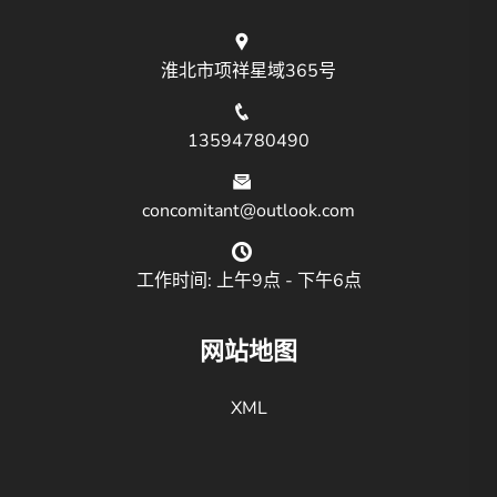
淮北市项祥星域365号
13594780490
concomitant@outlook.com
工作时间: 上午9点 - 下午6点
网站地图
XML