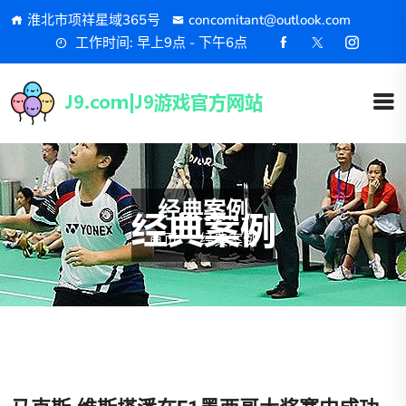
淮北市项祥星域365号
concomitant@outlook.com
工作时间: 早上9点 - 下午6点
经典案例
首页
经典案例