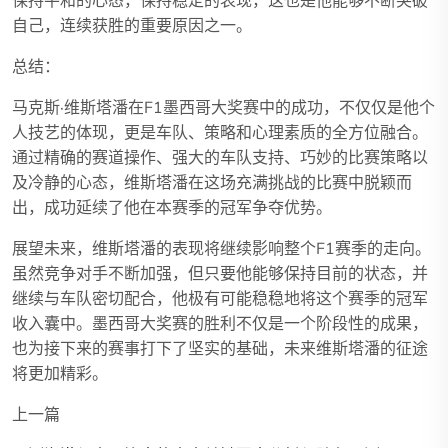
保持平和的心态，保持稳定的表现，这也是他能够不断突破
自己，连续获胜的重要原因之一。
总结：
马克斯·维斯塔潘在F1墨西哥大奖赛中的成功，不仅仅是他个
人技艺的体现，更是车队、策略和心理素质的全方位融合。
通过精确的赛道操作、强大的车队支持、巧妙的比赛策略以
及冷静的心态，维斯塔潘在这场充满挑战的比赛中脱颖而
出，成功延续了他在本赛季的冠军争夺优势。
展望未来，维斯塔潘的表现将继续影响整个F1赛季的走向。
虽然竞争对手不断加强，但只要他能够保持目前的状态，并
继续与车队密切配合，他极有可能稳稳地将这个赛季的冠军
收入囊中。墨西哥大奖赛的胜利不仅是一个阶段性的成果，
也为接下来的赛事打下了坚实的基础，未来维斯塔潘的征途
将更加精彩。
上一篇