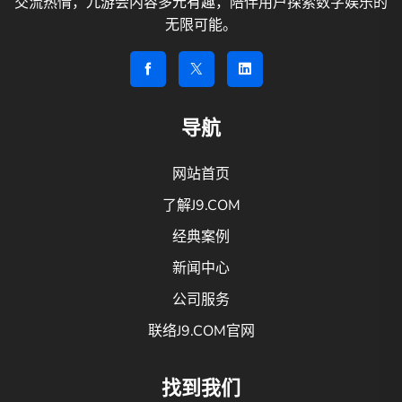
交流热情，九游会内容多元有趣，陪伴用户探索数字娱乐的
无限可能。
导航
网站首页
了解J9.COM
经典案例
新闻中心
公司服务
联络J9.COM官网
找到我们