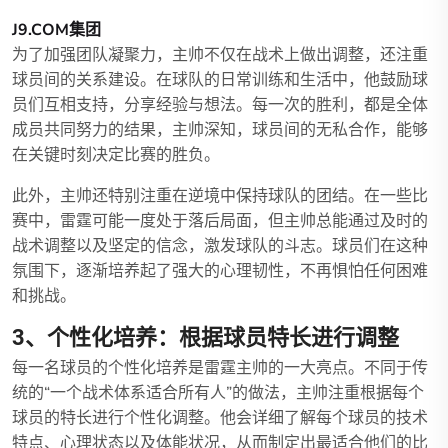
J9.COM集团
为了加强团队凝聚力，主帅不仅在战术上做出调整，还注重
球员间的关系建设。在球队的日常训练和生活中，他鼓励球
员们互相支持，分享经验与想法。每一次的胜利，都是全体
成员共同努力的结果，主帅深知，球员间的无私合作，能够
在关键时刻决定比赛的胜负。
此外，主帅还特别注重在逆境中保持球队的团结。在一些比
赛中，雷霆可能一度处于落后局面，但主帅总能通过及时的
战术调整以及坚定的信念，激发球队的斗志。球员们在这种
氛围下，逐渐培养起了强大的心理韧性，不再惧怕任何困难
和挑战。
3、个性化培养：根据球员特长进行调整
每一名球员的个性化培养是雷霆主帅的一大亮点。不同于传
统的“一个战术体系适合所有人”的做法，主帅注重根据每个
球员的特长进行个性化调整。他会详细了解每个球员的技术
特点、心理状态以及体能状况，从而制定出最适合他们的比