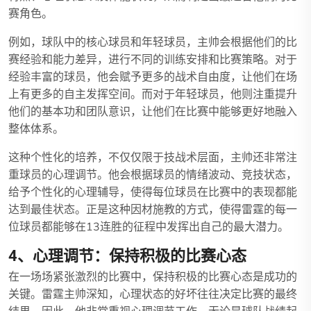
赛角色。
例如，球队中的核心球员和年轻球员，主帅会根据他们的比
赛经验和能力差异，进行不同的训练安排和比赛策略。对于
经验丰富的球员，他会赋予更多的战术自由度，让他们在场
上有更多的自主发挥空间。而对于年轻球员，他则注重提升
他们的基本功和团队意识，让他们在比赛中能够更好地融入
整体体系。
这种个性化的培养，不仅仅限于技战术层面，主帅还非常注
重球员的心理调节。他会根据球员的情绪波动、竞技状态，
给予个性化的心理辅导，使得每位球员在比赛中的表现都能
达到最佳状态。正是这种因材施教的方式，使得雷霆的每一
位球员都能够在13连胜的征程中发挥出自己的最大潜力。
4、心理调节：保持积极的比赛心态
在一场场紧张激烈的比赛中，保持积极的比赛心态是成功的
关键。雷霆主帅深知，心理状态的好坏往往决定比赛的最终