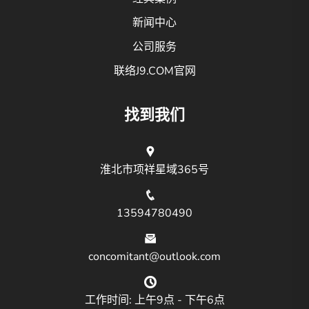
新闻中心
公司服务
联络J9.COM官网
找到我们
淮北市项祥星域365号
13594780490
concomitant@outlook.com
工作时间: 上午9点 - 下午6点