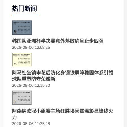
热门新闻
韩国队亚洲杯半决赛意外落败约旦止步四强
2026-08-06 12:58:25
阿马杜坐镇申花后防化身钢铁屏障稳固体系引领
球队重塑防守荣耀新
2026-08-06 12:15:30
阿森纳欧冠小组赛主场狂胜埃因霍温彰显锋线火
力
2026-08-06 11:25:28