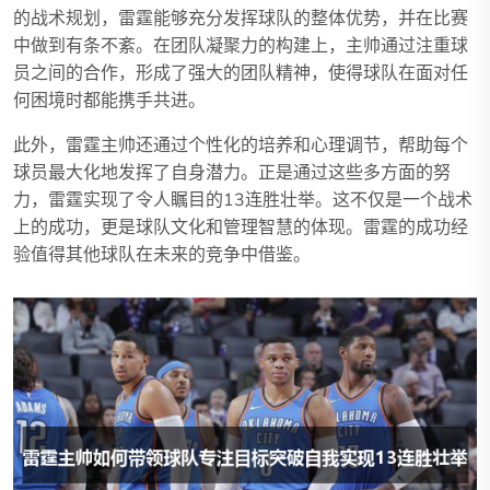
的战术规划，雷霆能够充分发挥球队的整体优势，并在比赛
中做到有条不紊。在团队凝聚力的构建上，主帅通过注重球
员之间的合作，形成了强大的团队精神，使得球队在面对任
何困境时都能携手共进。
此外，雷霆主帅还通过个性化的培养和心理调节，帮助每个
球员最大化地发挥了自身潜力。正是通过这些多方面的努
力，雷霆实现了令人瞩目的13连胜壮举。这不仅是一个战术
上的成功，更是球队文化和管理智慧的体现。雷霆的成功经
验值得其他球队在未来的竞争中借鉴。