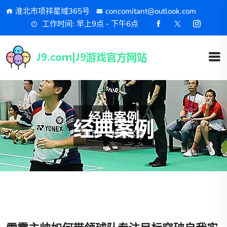
淮北市项祥星域365号
concomitant@outlook.com
工作时间: 早上9点 - 下午6点
经典案例
首页
经典案例