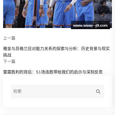
上一篇
雅金与苏格兰应对能力关系的探索与分析：历史背景与现实
挑战
下一篇
雷霆胜利的背后：51场连胜带给我们的启示与深刻反思