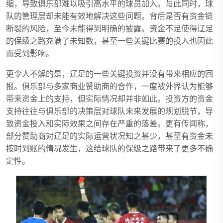
缩，导致俱乐部难以吸引高水平的球员加入。与此同时，球
队的管理层却未能有效地解决这些问题。背后是否有资金链
断裂的风险，至今未能得到明确的披露。资金不足使得辽足
的保级之路充满了未知数，甚至一些关键比赛的投入也因此
而受到影响。
更令人不解的是，辽足的一些关键投资并没有带来相应的回
报。俱乐部与多家商业赞助商的合作，一度被外界认为能够
带来资金上的支持，但实际情况却并非如此。投资方的资金
支持往往与俱乐部的决策层对球队未来发展的规划脱节，导
致资金投入和实际效果之间存在严重的落差。更有传闻称，
部分赞助商对辽足的实际运营状况知之甚少，甚至有资金未
按时到账的情况发生，这给球队的保级之路带来了更多不确
定性。