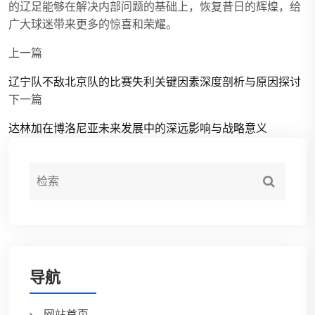
的辽足能够在解决内部问题的基础上，恢复昔日的辉煌，给
广大球迷带来更多的惊喜和荣耀。
上一篇
辽宁队不敌北京队的比赛失利关键因素深度剖析与原因探讨
下一篇
达林加在博洛尼亚未来发展中的深远影响与战略意义
导航
网站首页