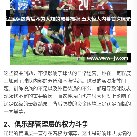
这些资金问题，不仅影响了球队的日常运营，也在一定程度
上加剧了球队内部的矛盾和不满情绪。球员的薪资发放问
题、训练设施的不足以及外援待遇的不公，都是导致球队表
现起伏不定的重要原因。而这种局面也在很大程度上影响了
辽足保级的最终结果，背后隐藏的资金困境正是辽足面临的
一大黑幕。
2、俱乐部管理层的权力斗争
辽足的管理层一直存在着权力博弈，这也是影响球队成绩的