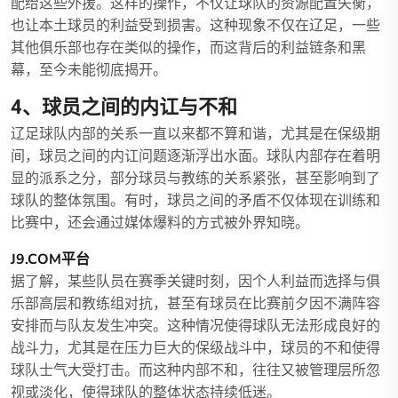
配给这些外援。这样的操作，不仅让球队的资源配置失衡，
也让本土球员的利益受到损害。这种现象不仅在辽足，一些
其他俱乐部也存在类似的操作，而这背后的利益链条和黑
幕，至今未能彻底揭开。
4、球员之间的内讧与不和
辽足球队内部的关系一直以来都不算和谐，尤其是在保级期
间，球员之间的内讧问题逐渐浮出水面。球队内部存在着明
显的派系之分，部分球员与教练的关系紧张，甚至影响到了
球队的整体氛围。有时，球员之间的矛盾不仅体现在训练和
比赛中，还会通过媒体爆料的方式被外界知晓。
J9.COM平台
据了解，某些队员在赛季关键时刻，因个人利益而选择与俱
乐部高层和教练组对抗，甚至有球员在比赛前夕因不满阵容
安排而与队友发生冲突。这种情况使得球队无法形成良好的
战斗力，尤其是在压力巨大的保级战斗中，球员的不和使得
球队士气大受打击。而这种内部不和，往往又被管理层所忽
视或淡化，使得球队的整体状态持续低迷。