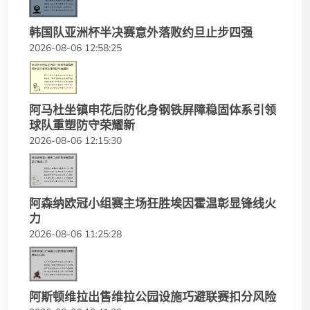
韩国队亚洲杯半决赛意外落败约旦止步四强
2026-08-06 12:58:25
阿马杜坐镇申花后防化身钢铁屏障稳固体系引领
球队重塑防守荣耀新
2026-08-06 12:15:30
阿森纳欧冠小组赛主场狂胜埃因霍温彰显锋线火
力
2026-08-06 11:25:28
阿斯顿维拉出售维拉公园设施巧避联赛扣分风险