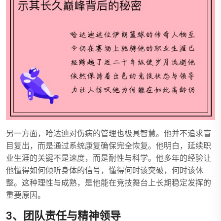
另一方面，哈达迪对伤病的管理也极具智慧。他并不追求盲
目复出，而是通过系统康复确保完全恢复。他明白，延续职
业生涯的关键不是速度，而是耐性与科学。他多年的经验让
他懂得如何倾听身体的信号，懂得何时该突破，何时该休
整。这种理性与成熟，是他能在竞技舞台上长期稳定发挥的
重要原因。
3、团队责任与精神领导