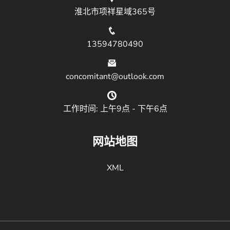
淮北市项祥星域365号
13594780490
concomitant@outlook.com
工作时间: 上午9点 - 下午6点
网站地图
XML