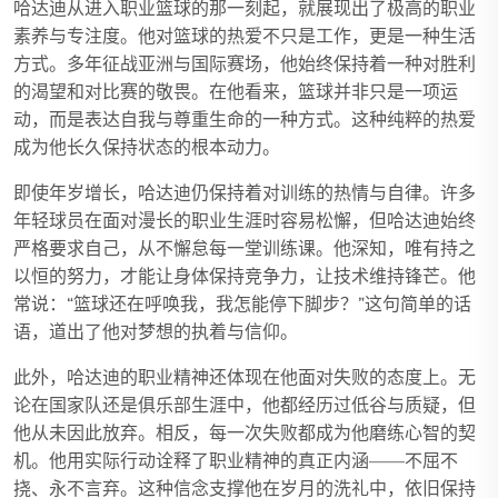
哈达迪从进入职业篮球的那一刻起，就展现出了极高的职业
素养与专注度。他对篮球的热爱不只是工作，更是一种生活
方式。多年征战亚洲与国际赛场，他始终保持着一种对胜利
的渴望和对比赛的敬畏。在他看来，篮球并非只是一项运
动，而是表达自我与尊重生命的一种方式。这种纯粹的热爱
成为他长久保持状态的根本动力。
即使年岁增长，哈达迪仍保持着对训练的热情与自律。许多
年轻球员在面对漫长的职业生涯时容易松懈，但哈达迪始终
严格要求自己，从不懈怠每一堂训练课。他深知，唯有持之
以恒的努力，才能让身体保持竞争力，让技术维持锋芒。他
常说：“篮球还在呼唤我，我怎能停下脚步？”这句简单的话
语，道出了他对梦想的执着与信仰。
此外，哈达迪的职业精神还体现在他面对失败的态度上。无
论在国家队还是俱乐部生涯中，他都经历过低谷与质疑，但
他从未因此放弃。相反，每一次失败都成为他磨练心智的契
机。他用实际行动诠释了职业精神的真正内涵——不屈不
挠、永不言弃。这种信念支撑他在岁月的洗礼中，依旧保持