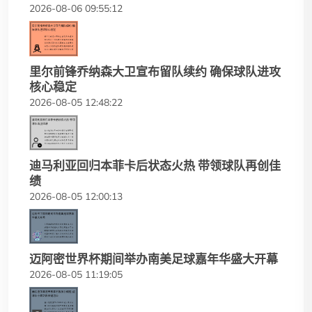
2026-08-06 09:55:12
里尔前锋乔纳森大卫宣布留队续约 确保球队进攻
核心稳定
2026-08-05 12:48:22
迪马利亚回归本菲卡后状态火热 带领球队再创佳
绩
2026-08-05 12:00:13
迈阿密世界杯期间举办南美足球嘉年华盛大开幕
2026-08-05 11:19:05