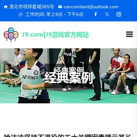
淮北市项祥星域365号
concomitant@outlook.com
工作时间: 早上9点 - 下午6点
经典案例
首页
经典案例