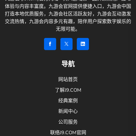
体验与内容丰富度。九游会官网提供便捷入口，九游会中国
打造本地优质服务，九游会社区活跃友好，九游会互动激发
交流热情，九游会内容多元有趣，陪伴用户探索数字娱乐的
无限可能。
导航
网站首页
了解J9.COM
经典案例
新闻中心
公司服务
联络J9.COM官网