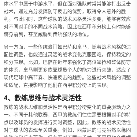
体水平中属于中游水平，但在面对强队时常常能够打出反击
战术，通过充分发挥防守反击的优势，取得令人意外的胜
利。与此同时，这些球队的战术风格灵活多变，能够有效应
对不同对手的不同战术策略，因此在西甲积分榜上有时能够
跻身前列，甚至威胁到传统强队的地位。
另一方面，一些传统豪门如巴萨和皇马，随着战术风格的适
配性调整，也能通过灵活的战术变化克服困难，保持稳定的
积分表现。比如，巴萨在近年来强化了高位逼抢和整体防守
的体系，皇马则更多依靠球员个人的能力进行突破，适应了
现代足球中高节奏、快速反击的趋势。这些战术风格的调整
和适配，直接影响了他们在西甲积分榜上的表现。
4、教练思维与战术灵活性
教练的战术思维和灵活性是西甲积分榜变化的重要驱动力之
一。不同于其他联赛，西甲的教练们往往需要根据对手的特
点以及球员的发挥进行实时调整，因此，教练的战术灵活性
对于球队的表现至关重要。例如，西蒙尼的马竞虽然以稳固