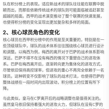
队在积分榜上的表现。适应新战术的球队往往能在联赛中脱
颖而出，而那些依赖传统战术的球队则可能面临被追赶甚至
超越的局面。西甲的战术演变推动了整个联赛的快速发展，
也使得积分榜的变化呈现出更加复杂和多样的局面。
2、核心球员角色的变化
核心球员在西甲积分榜中的作用是至关重要的，特别是在一
些顶级球队中，球队的战术体系往往围绕核心球员进行设计
和调整。以梅西为例，梅西的离开对于巴萨的战术体系影响
深远，巴萨不得不在没有梅西的情况下重塑自己的进攻体
系。巴萨在梅西离开后，逐渐转向更为集体化的进攻方式，
尽管依旧保持高控球率，但进攻的重心不再完全依赖于一名
球员。这种转变不仅影响了球队的战术打法，也使得巴萨的
整体战绩在一段时间内出现波动，积分榜上的位置有所下
降。
与此类似，皇马在C罗离开后的战略调整也是值得关注的。
虽然皇马依旧保持着强大的进攻火力，但球队在没有C罗的