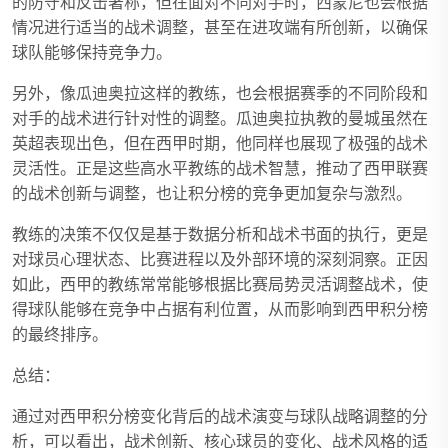
的防守和反击著称，但在面对不同对手时，西蒙尼也会根据
情况进行适当的战术调整，甚至在进攻端有所创新，以确保
球队能够保持竞争力。
另外，像瓜迪奥拉这样的教练，也会根据赛季的不同阶段和
对手的战术进行针对性的调整。瓜迪奥拉执教的曼城虽然在
英超表现出色，但在西甲时期，他同样也展现了极强的战术
灵活性。正是这些高水平教练的战术智慧，推动了西甲联赛
的战术创新与调整，也让积分榜的竞争更加复杂与激烈。
教练的决策不仅仅是基于数据分析和战术书面的执行，更是
对球员心理状态、比赛进程以及外部环境的深刻洞察。正因
如此，西甲的教练常常能够根据比赛局势灵活调整战术，使
得球队能够在竞争中占据有利位置，从而影响到西甲积分榜
的最终排序。
总结：
通过对西甲积分榜变化背后的战术演变与球队战略调整的分
析，可以看出，战术创新、核心球员的变化、战术风格的适