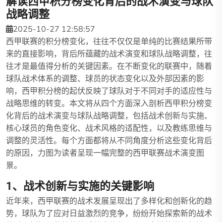
解读西甲积分榜变化背后的战术演变与球队
战略调整
2025-10-27 12:58:57
西甲联赛的积分榜变化，往往不仅仅是单纯的比赛结果所带
来的直接影响，背后所蕴藏的战术演变和球队战略调整，往
往才是最值得分析的关键因素。在不断变化的联赛中，随着
球队战术体系的调整、球员的状态变化以及外部因素的影
响，西甲积分榜的起伏反映了球队对于不同对手的适应性与
战略思维的转变。本文将从四个方面深入剖析西甲积分榜变
化背后的战术演变与球队战略调整，包括战术创新与实施、
核心球员的角色变化、战术风格的适配性，以及教练思维与
调整的灵活性。每个方面都将从不同角度分析这些变化背后
的原因，力图为读者呈现一幅完整的西甲联赛战术演变图
景。
1、战术创新与实施的关键影响
近年来，西甲联赛的战术发展呈现出了多样化和创新化的趋
势，球队为了应对日益激烈的竞争，纷纷开始探索新的战术