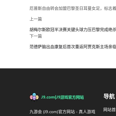
厄普斯自由转会加盟巴黎圣日耳曼女足，标志
上一篇
胡梅尔斯欧冠半决赛关键头球力压巴黎完成绝
下一篇
范德萨脑出血康复后首次重返阿贾克斯主场亲
导航
网站首
九游会 (J9.com)官方网站 - 真人游戏