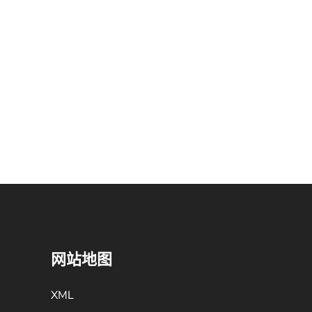
网站地图
XML