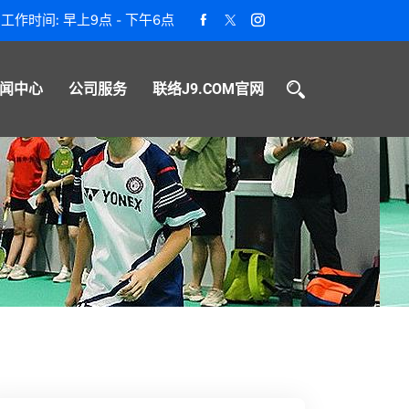
工作时间: 早上9点 - 下午6点
闻中心
公司服务
联络J9.COM官网