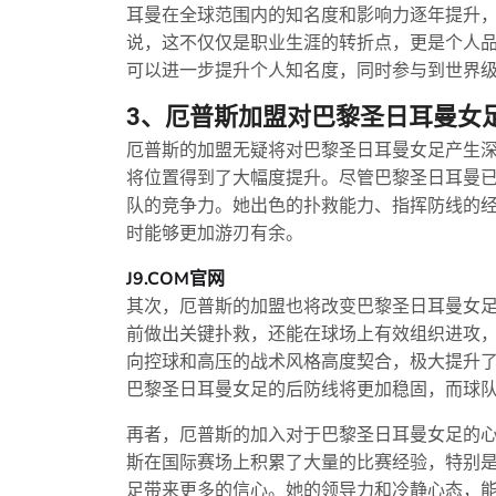
耳曼在全球范围内的知名度和影响力逐年提升
说，这不仅仅是职业生涯的转折点，更是个人
可以进一步提升个人知名度，同时参与到世界
3、厄普斯加盟对巴黎圣日耳曼女
厄普斯的加盟无疑将对巴黎圣日耳曼女足产生
将位置得到了大幅度提升。尽管巴黎圣日耳曼
队的竞争力。她出色的扑救能力、指挥防线的
时能够更加游刃有余。
J9.COM官网
其次，厄普斯的加盟也将改变巴黎圣日耳曼女
前做出关键扑救，还能在球场上有效组织进攻
向控球和高压的战术风格高度契合，极大提升
巴黎圣日耳曼女足的后防线将更加稳固，而球
再者，厄普斯的加入对于巴黎圣日耳曼女足的
斯在国际赛场上积累了大量的比赛经验，特别
足带来更多的信心。她的领导力和冷静心态，