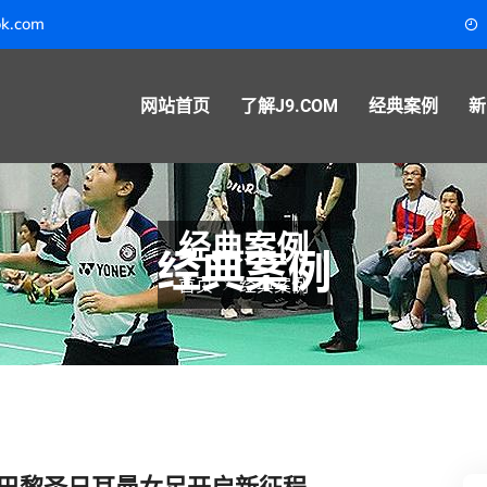
ok.com
网站首页
了解J9.COM
经典案例
新
经典案例
首页
经典案例