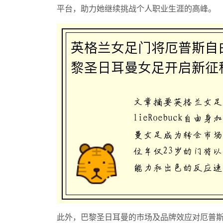
平台，助力她继续挑战个人职业生涯的高峰。
此外，巴黎圣日耳曼的市场及品牌效应对厄普