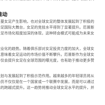
推动
耳曼女足产生影响，也对全球女足的整体发展起到了积极的
跨足国际大舞台，女足的竞技水平得到了显著提升。厄普斯
女足市场化程度加深的体现，这种转会模式可能成为未来女
职业化的趋势。随着俱乐部对女足投资力度的加大，全球女
也意味着女足运动的市场价值不断攀升。厄普斯作为全球女
不仅会提升女足在全球范围的曝光度，也有助于推动更多赞
规划与发展起到了积极示范作用。越来越多的年轻球员将从
动员不仅仅是在一个国家或一个联赛中发展，而是可以通过
标的跨越式提升。这一趋势将推动全球女足水平的提升，并