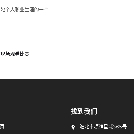
着她个人职业生涯的一个
杀
临现场观看比赛
找到我们
页
淮北市项祥星域365号