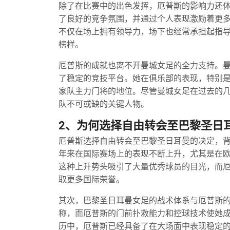
除了在比赛中的出色发挥，厄普斯的影响力还
了良好的竞争氛围，并通过个人表现激励着更
不仅在场上拥有领导力，场下也经常承担起指
榜样。
厄普斯的成就也离不开曼城女足的全力支持。
了稳定的竞技平台。她在俱乐部的表现，特别
家队主力门将的地位。尽管曼城女足在过去的
队不可或缺的关键人物。
2、为何选择自由转会至巴黎圣日
厄普斯选择自由转会至巴黎圣日耳曼的决定，
年来在国际赛场上的表现不断上升，尤其是在
这种上升势头吸引了大量优秀球员的目光，而
取更多国际荣誉。
其次，巴黎圣日耳曼女足的战术体系与厄普斯
称，而厄普斯的门前扑救能力和控球技术使她
历中，厄普斯已经具备了在大场面中表现稳定