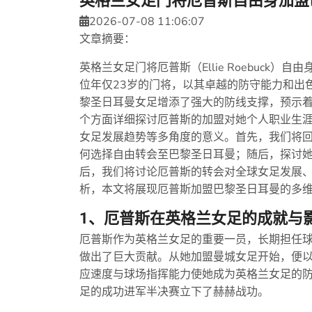
英格兰女足门将厄普斯自由身加盟
2026-07-08 11:06:07
文章摘要：
英格兰女足门将厄普斯（Ellie Roebuck
位年仅23岁的门将，以其卓越的防守能力和出
黎圣日耳曼女足增添了强大的防线支撑，预示
个方面详细探讨厄普斯的加盟对她个人职业生
女足发展趋势等多角度的意义。首先，我们将
何选择自由转会至巴黎圣日耳曼；随后，探讨
后，我们将讨论厄普斯的转会对全球女足发展
析，本文将展现厄普斯加盟巴黎圣日耳曼的多
1、厄普斯在英格兰女足的成就与
厄普斯作为英格兰女足的重要一员，长期担任
做出了巨大贡献。从她加盟曼城女足开始，便
应速度与球场指挥能力使她成为英格兰女足的防
足的成功进军半决赛立下了赫赫战功。