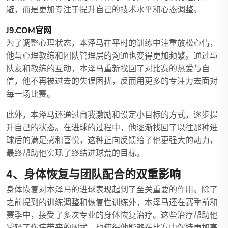
避，而是更加专注于提升自己的技术水平和心态调整。
J9.COM官网
为了调整心理状态，本泽马在平时的训练中注重放松心情，
他与心理教练和团队管理层的沟通也变得更加频繁。通过与
队友和教练的互动，本泽马重新找回了对比赛的热爱与自
信，他不再被过去的失误困扰，反而用更多的专注力去面对
每一场比赛。
此外，本泽马还通过自我激励和设定小目标的方式，逐步提
升自己的状态。在进球的过程中，他逐渐找回了以往那种进
球后的满足感和喜悦，这种正向反馈给了他更强大的动力，
最终帮助他实现了终结进球荒的目标。
4、身体恢复与团队配合的双重影响
身体恢复对本泽马的进球表现起到了至关重要的作用。除了
之前提到的训练调整和恢复性训练外，本泽马还在赛季前和
赛季中，接受了多次专业的身体恢复治疗。这些治疗帮助他
减轻了伤病带来的困扰，也使得他能够在比赛中保持更加高