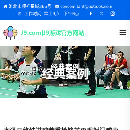
淮北市项祥星域365号
concomitant@outlook.com
工作时间: 早上9点 - 下午6点
经典案例
首页
经典案例