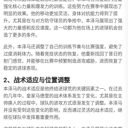
强化核心力量和爆发力的训练。这些努力在赛季中展现出了
明显的效果。他的移动更加灵活，身体对抗能力得到了提
升，尤其是在与对方防守球员的争抢中，本泽马展现出了强
大的力量感和反应速度。这一切都为他在场上的进球机会创
造了更多的条件。
此外，本泽马还调整了自己的训练节奏与比赛强度，避免了
过度消耗体力。随着竞技状态的恢复，他重新找回了昔日的
射门感觉，并能够在比赛中频繁制造进攻威胁，进而恢复了
稳定的进球表现。
2、战术适应与位置调整
本泽马的战术适应是他终结进球荒的关键因素之一。在过去
的几年中，皇家马德里的战术体系发生了变化，尤其是在主
帅换人的过程中，球队的进攻方式逐渐发生了调整。本泽马
并没有受到这些变化的影响，反而通过灵活的战术适应，继
续在球队中发挥着重要作用。