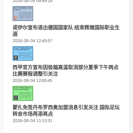
2026-08-05 09:49:18
诺伊尔宣布退出德国国家队 结束辉煌国际职业生
涯
2026-08-04 12:45:57
西甲官方宣布因极端高温取消部分夏季下午两点
比赛赛程调整引关注
2026-08-04 12:00:45
蒙扎免签丹布罗西奥加盟消息引发关注 国际足坛
转会市场再添亮点
2026-08-04 11:13:31