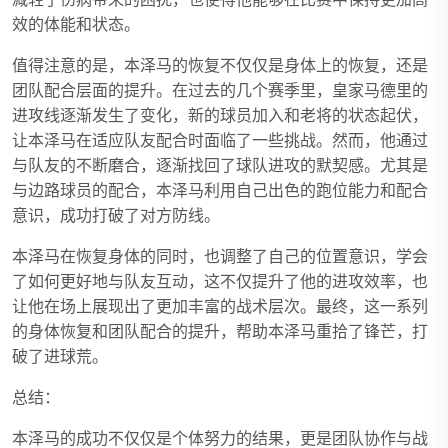
效的体能和状态。
值得注意的是，本泽马的恢复不仅仅是身体上的恢复，还是
团队配合层面的提升。在过去的几个赛季里，皇家马德里的
进攻线逐渐发生了变化，新的球员加入和老将的状态起伏，
让本泽马在适应队友配合时面临了一些挑战。然而，他通过
与队友的不断磨合，逐渐找回了球队进攻的默契感。尤其是
与边路球员的配合，本泽马利用自己出色的跑位能力和配合
意识，成功打破了对方防线。
本泽马在恢复身体的同时，也调整了自己的位置意识，学会
了如何更好地与队友互动，这不仅提升了他的进攻效率，也
让他在场上展现出了更加丰富的战术层次。最终，这一系列
的身体恢复和团队配合的提升，帮助本泽马重拾了锋芒，打
破了进球荒。
总结：
本泽马的成功不仅仅是个体努力的结果，更是团队协作与战