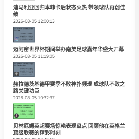
迪马利亚回归本菲卡后状态火热 带领球队再创佳
绩
2026-08-05 12:00:13
迈阿密世界杯期间举办南美足球嘉年华盛大开幕
2026-08-05 11:19:05
赫拉德茨基德甲赛季不败神扑频现 成球队不败之
路关键功臣
2026-08-05 10:32:37
贝林厄姆英超赛场惊艳表现盘点 回顾他在英格兰
顶级联赛的精彩时刻