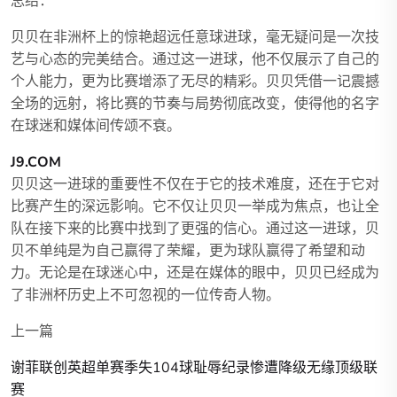
总结：
贝贝在非洲杯上的惊艳超远任意球进球，毫无疑问是一次技
艺与心态的完美结合。通过这一进球，他不仅展示了自己的
个人能力，更为比赛增添了无尽的精彩。贝贝凭借一记震撼
全场的远射，将比赛的节奏与局势彻底改变，使得他的名字
在球迷和媒体间传颂不衰。
J9.COM
贝贝这一进球的重要性不仅在于它的技术难度，还在于它对
比赛产生的深远影响。它不仅让贝贝一举成为焦点，也让全
队在接下来的比赛中找到了更强的信心。通过这一进球，贝
贝不单纯是为自己赢得了荣耀，更为球队赢得了希望和动
力。无论是在球迷心中，还是在媒体的眼中，贝贝已经成为
了非洲杯历史上不可忽视的一位传奇人物。
上一篇
谢菲联创英超单赛季失104球耻辱纪录惨遭降级无缘顶级联
赛