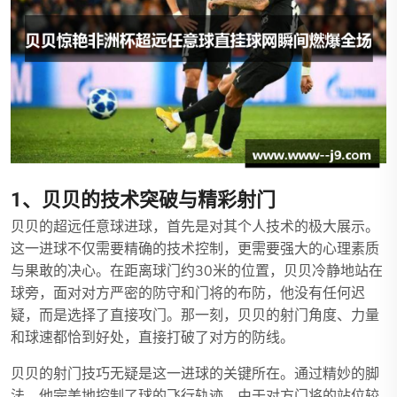
1、贝贝的技术突破与精彩射门
贝贝的超远任意球进球，首先是对其个人技术的极大展示。
这一进球不仅需要精确的技术控制，更需要强大的心理素质
与果敢的决心。在距离球门约30米的位置，贝贝冷静地站在
球旁，面对对方严密的防守和门将的布防，他没有任何迟
疑，而是选择了直接攻门。那一刻，贝贝的射门角度、力量
和球速都恰到好处，直接打破了对方的防线。
贝贝的射门技巧无疑是这一进球的关键所在。通过精妙的脚
法，他完美地控制了球的飞行轨迹。由于对方门将的站位较