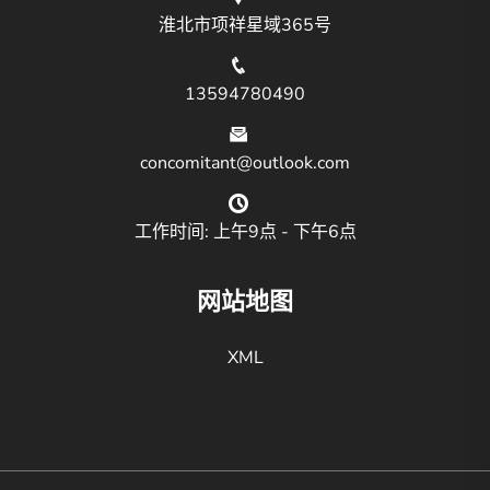
淮北市项祥星域365号
13594780490
concomitant@outlook.com
工作时间: 上午9点 - 下午6点
网站地图
XML