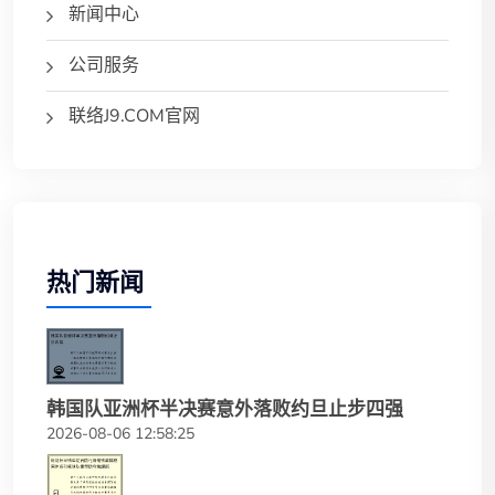
新闻中心
公司服务
联络J9.COM官网
热门新闻
韩国队亚洲杯半决赛意外落败约旦止步四强
2026-08-06 12:58:25