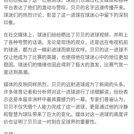
台纷纷报道了这一壮丽进球。球迷们也通过社交媒体和各种
平台表达了他们的激动与赞叹，贝贝的名字迅速传播开来。
球迷们的热烈讨论，彰显了这一进球在球迷心中留下的深刻
印象。
在社交媒体上，球迷们纷纷晒出了贝贝的进球视频，并附上
了各种夸赞的话语。无论是现场的观众，还是远在电视机前
的球迷，都为这一精彩进球而疯狂欢呼。贝贝的这一进球不
仅让他成为了比赛的英雄，也使得他在球迷心中的地位更加
稳固。球迷们的情绪也因此得到了极大的激发，比赛气氛一
度达到高潮。
媒体的反响同样热烈，贝贝的远射进球成为了新闻的头条。
许多体育记者和分析师对这一进球进行了详细解读，纷纷表
示这是本届非洲杯中最具震撼力的一幕。专家们普遍认为，
贝贝不仅凭借个人能力完成了这一进球，更是通过他的冷静
和智慧为球队带来了巨大的变化。媒体对这一进球的高度评
价也证明了贝贝这一时刻在足球界的重要性。