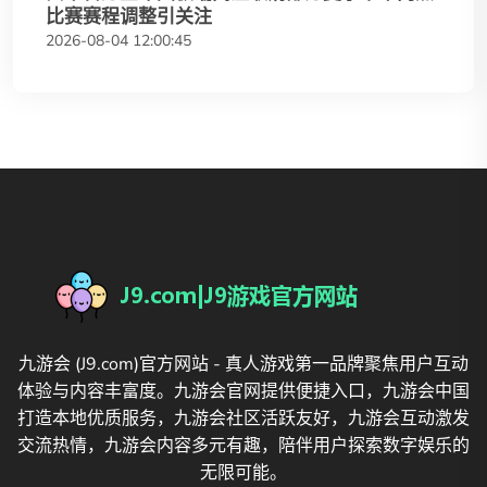
比赛赛程调整引关注
2026-08-04 12:00:45
九游会 (J9.com)官方网站 - 真人游戏第一品牌聚焦用户互动
体验与内容丰富度。九游会官网提供便捷入口，九游会中国
打造本地优质服务，九游会社区活跃友好，九游会互动激发
交流热情，九游会内容多元有趣，陪伴用户探索数字娱乐的
无限可能。