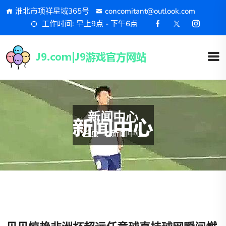
淮北市项祥星域365号
concomitant@outlook.com
工作时间: 早上9点 - 下午6点
新闻中心
首页
新闻中心