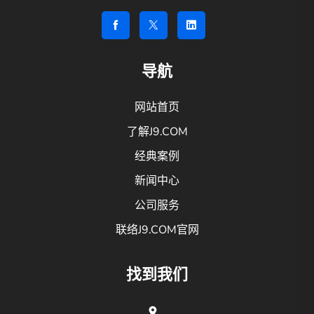
导航
网站首页
了解J9.COM
经典案例
新闻中心
公司服务
联络J9.COM官网
找到我们