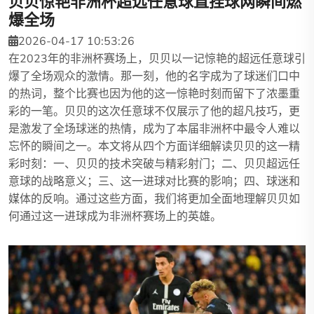
贝贝惊艳非洲杯超远任意球直挂球网瞬间燃
爆全场
2026-04-17 10:53:26
在2023年的非洲杯赛场上，贝贝以一记惊艳的超远任意球引
爆了全场观众的激情。那一刻，他的名字成为了球迷们口中
的热词，整个比赛也因为他的这一惊艳时刻而留下了浓墨重
彩的一笔。贝贝的这次任意球不仅展示了他的超凡技巧，更
是激发了全场球迷的热情，成为了本届非洲杯中最令人难以
忘怀的瞬间之一。本文将从四个方面详细解读贝贝的这一精
彩时刻：一、贝贝的技术突破与精彩射门；二、贝贝超远任
意球的战略意义；三、这一进球对比赛的影响；四、球迷和
媒体的反响。通过这些方面，我们将更加全面地理解贝贝如
何通过这一进球成为非洲杯赛场上的英雄。