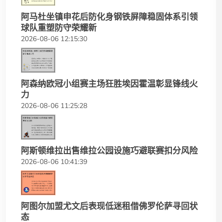
阿马杜坐镇申花后防化身钢铁屏障稳固体系引领
球队重塑防守荣耀新
2026-08-06 12:15:30
阿森纳欧冠小组赛主场狂胜埃因霍温彰显锋线火
力
2026-08-06 11:25:28
阿斯顿维拉出售维拉公园设施巧避联赛扣分风险
2026-08-06 10:41:39
阿图尔加盟尤文后表现低迷租借佛罗伦萨寻回状
态