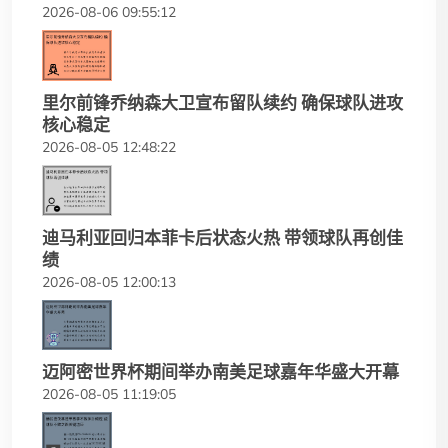
2026-08-06 09:55:12
里尔前锋乔纳森大卫宣布留队续约 确保球队进攻
核心稳定
2026-08-05 12:48:22
迪马利亚回归本菲卡后状态火热 带领球队再创佳
绩
2026-08-05 12:00:13
迈阿密世界杯期间举办南美足球嘉年华盛大开幕
2026-08-05 11:19:05