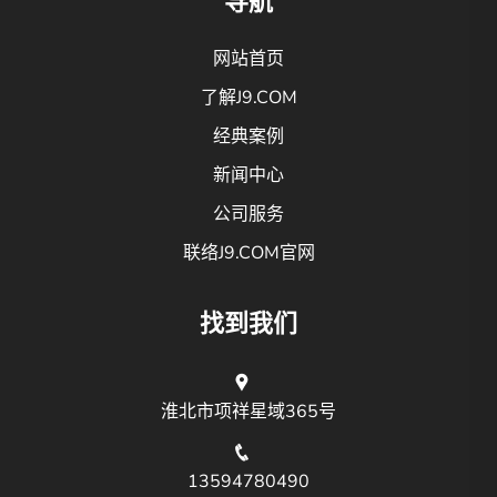
导航
网站首页
了解J9.COM
经典案例
新闻中心
公司服务
联络J9.COM官网
找到我们
淮北市项祥星域365号
13594780490