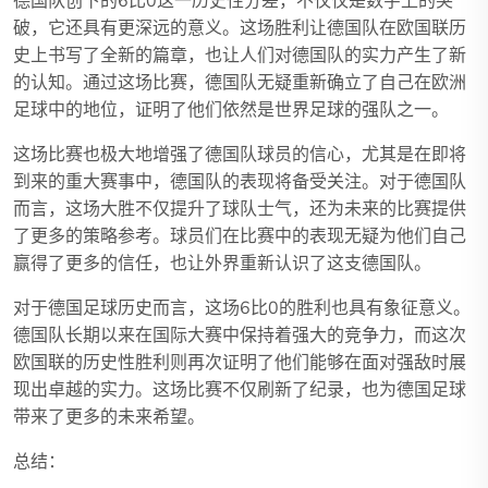
德国队创下的6比0这一历史性分差，不仅仅是数字上的突
破，它还具有更深远的意义。这场胜利让德国队在欧国联历
史上书写了全新的篇章，也让人们对德国队的实力产生了新
的认知。通过这场比赛，德国队无疑重新确立了自己在欧洲
足球中的地位，证明了他们依然是世界足球的强队之一。
这场比赛也极大地增强了德国队球员的信心，尤其是在即将
到来的重大赛事中，德国队的表现将备受关注。对于德国队
而言，这场大胜不仅提升了球队士气，还为未来的比赛提供
了更多的策略参考。球员们在比赛中的表现无疑为他们自己
赢得了更多的信任，也让外界重新认识了这支德国队。
对于德国足球历史而言，这场6比0的胜利也具有象征意义。
德国队长期以来在国际大赛中保持着强大的竞争力，而这次
欧国联的历史性胜利则再次证明了他们能够在面对强敌时展
现出卓越的实力。这场比赛不仅刷新了纪录，也为德国足球
带来了更多的未来希望。
总结：