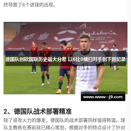
终导致了6个进球的出现。
2、德国队战术部署精准
除了进攻火力的爆发，德国队的战术部署同样值得称道。球
队主教练在赛前就已精心策划，根据对手的特点设计了针对