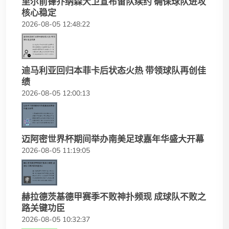
里尔前锋乔纳森大卫宣布留队续约 确保球队进攻
核心稳定
2026-08-05 12:48:22
迪马利亚回归本菲卡后状态火热 带领球队再创佳
绩
2026-08-05 12:00:13
迈阿密世界杯期间举办南美足球嘉年华盛大开幕
2026-08-05 11:19:05
赫拉德茨基德甲赛季不败神扑频现 成球队不败之
路关键功臣
2026-08-05 10:32:37