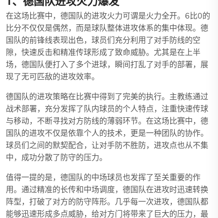
1、德国队进攻火力爆发
在这场比赛中，德国队的进攻火力可谓是火力全开。6比0的
比分不仅仅是偶然，而是球队整体进攻体系的集中体现。德
国队的前锋线表现出色，球员们充分利用了对手防线的空
隙，快速反击和精准传球形成了致命威胁。尤其是在上半
场，德国队便打入了多个进球，瞬间打乱了对手的部署，展
现了无可匹敌的进攻效率。
德国队的进攻策略在比赛中得到了完美的执行。主教练通过
战术部署，充分发挥了队内球员的个人特点，注重快速传球
与移动，不断寻找对方防线的薄弱环节。在这场比赛中，德
国队的进攻不仅是依靠个人的技术，更是一种团队的协作。
球员们之间的默契配合，让对手防不胜防，进攻点也从不集
中，成功分散了防守的压力。
值得一提的是，德国队的中场球员也发挥了至关重要的作
用。通过精准的长传和中场调度，德国队在进攻时迅速转换
阵型，打破了对方的防守阵形。几乎每一次进攻，德国队都
能够迅速形成多点威胁，给对方门将带来了巨大的压力，最