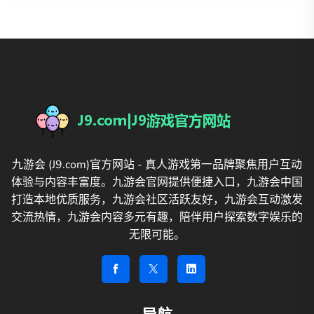
九游会 (J9.com)官方网站 - 真人游戏第一品牌聚焦用户互动
体验与内容丰富度。九游会官网提供便捷入口，九游会中国
打造本地优质服务，九游会社区活跃友好，九游会互动激发
交流热情，九游会内容多元有趣，陪伴用户探索数字娱乐的
无限可能。