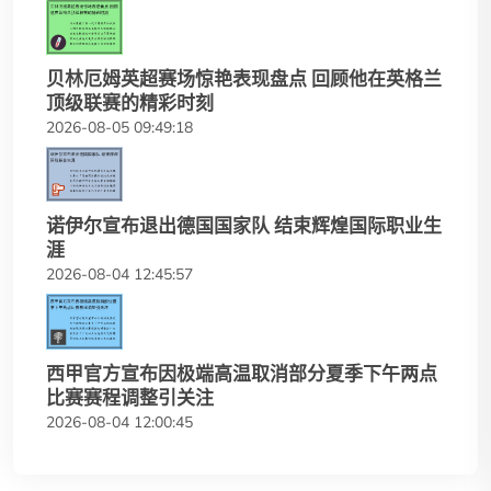
贝林厄姆英超赛场惊艳表现盘点 回顾他在英格兰
顶级联赛的精彩时刻
2026-08-05 09:49:18
诺伊尔宣布退出德国国家队 结束辉煌国际职业生
涯
2026-08-04 12:45:57
西甲官方宣布因极端高温取消部分夏季下午两点
比赛赛程调整引关注
2026-08-04 12:00:45