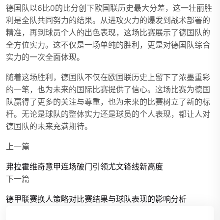
德国队以6比0的比分创下欧国联历史最大分差，这一壮丽胜
利是全队共同努力的结果。从进攻火力的爆发到战术部署的
精准，再到球员个人的出色表现，这场比赛展示了德国队的
全方位实力。这不仅是一场单纯的胜利，更是对德国队综合
实力的一次全面体现。
随着这场胜利，德国队不仅在欧国联历史上留下了浓墨重彩
的一笔，也为未来的国际比赛提供了信心。这场比赛为德国
队赢得了更多的关注与尊重，也为未来的比赛树立了新的标
杆。无论是球队的整体实力还是球员的个人表现，都让人对
德国队的未来充满期待。
上一篇
弗拉霍维奇意甲连场破门引领尤文锋线新高度
下一篇
德甲联赛换人策略对比赛结果与球队表现的影响分析