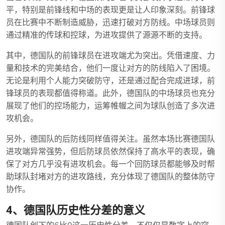
平，特别是前锋线和中场的表现更是让人印象深刻。前锋球
员在比赛中不断制造威胁，迅速打破对方防线。中场球员则
通过精准的传球和控球，为进攻提供了源源不断的支持。
其中，德国队的前锋球员在进攻端尤为突出。凭借速度、力
量和技术的完美结合，他们一度让对方的防线陷入了困境。
无论是利用个人能力突破防守，还是通过配合完成进球，前
锋球员的表现都值得称道。此外，德国队的中场球员也充分
展现了他们的控场能力，运筹帷幄之间为球队创造了多次进
攻机会。
另外，德国队的后防线同样值得关注。虽然本场比赛德国队
进攻端异常强势，但后防球员依然保持了高水平的表现，确
保了对方几乎没有进攻机会。每一个回防球员都能够及时帮
助球队封堵对方的进攻路线，充分体现了德国队的整体防守
协作。
4、德国队历史性分差的意义