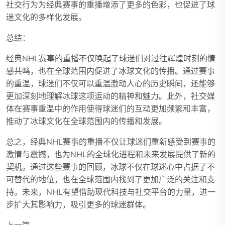
社交行为为经典赛事的重播增添了更多的色彩，也促进了球
迷文化的多样化发展。
总结：
经典NHL赛事的重播不仅唤起了球迷们对过往辉煌时刻的情
感共鸣，也在全球范围内促进了冰球文化的传播。通过赛事
的重温，球迷们不仅可以重温激动人心的历史瞬间，还能够
更加深刻地理解冰球这项运动的精神和魅力。此外，社交媒
体在赛事重温中的作用使得球迷们的互动更加频繁和丰富，
推动了冰球文化在全球范围内的传播和发展。
总之，经典NHL赛事的重播不仅让球迷们重新感受到赛事的
激情与震撼，也为NHL的全球化进程和未来发展提供了新的
契机。通过这些赛事的回顾，冰球不仅在球迷心中占据了不
可替代的地位，也在全球范围内找到了更加广泛的关注和支
持。未来，NHL有望借助现代科技与社交平台的力量，进一
步扩大其影响力，吸引更多的球迷群体。