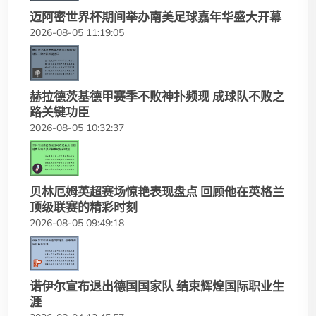
迈阿密世界杯期间举办南美足球嘉年华盛大开幕
2026-08-05 11:19:05
赫拉德茨基德甲赛季不败神扑频现 成球队不败之
路关键功臣
2026-08-05 10:32:37
贝林厄姆英超赛场惊艳表现盘点 回顾他在英格兰
顶级联赛的精彩时刻
2026-08-05 09:49:18
诺伊尔宣布退出德国国家队 结束辉煌国际职业生
涯