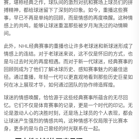
赛，堪称经典之作，球队间的激烈对抗和赛场上球员们的拼
搏精神，都给球迷留下了深刻的印象。如今，重播这些赛
事，早已不再是单纯的回顾，而是情感的再度唤醒。这种情
感上的共鸣，能够让球迷重温那些被岁月淘洗过的动情瞬
间。
此外，NHL经典赛事的重播也让许多老球迷和新球迷形成了
情感上的连结。对于老球迷来说，这不仅是怀旧的方式，也
是与过去时光的再度相遇。而对于新一代球迷，经典赛事的
回顾则成为了他们了解冰球历史、感知赛事魅力的最佳途
径。通过重播，年轻一代可以更直观地看到那些历史巨星如
何在冰上展现才华，如何通过团队的协作缔造辉煌。
球迷的情感唤醒，恰恰源于这些经典赛事所蕴含的无尽回
忆。它们不仅是体育赛事的记录，更是一个时代的印记。无
论是激动人心的决胜时刻，还是场上球员的个人表现，都会
让球迷产生强烈的情感共鸣，这种情感不仅局限于比赛本
身，更多的是与自己曾经的时光联系在一起。