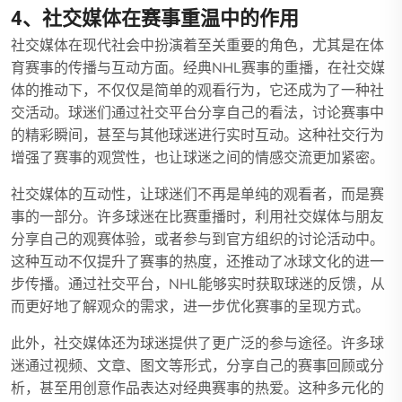
4、社交媒体在赛事重温中的作用
社交媒体在现代社会中扮演着至关重要的角色，尤其是在体
育赛事的传播与互动方面。经典NHL赛事的重播，在社交媒
体的推动下，不仅仅是简单的观看行为，它还成为了一种社
交活动。球迷们通过社交平台分享自己的看法，讨论赛事中
的精彩瞬间，甚至与其他球迷进行实时互动。这种社交行为
增强了赛事的观赏性，也让球迷之间的情感交流更加紧密。
社交媒体的互动性，让球迷们不再是单纯的观看者，而是赛
事的一部分。许多球迷在比赛重播时，利用社交媒体与朋友
分享自己的观赛体验，或者参与到官方组织的讨论活动中。
这种互动不仅提升了赛事的热度，还推动了冰球文化的进一
步传播。通过社交平台，NHL能够实时获取球迷的反馈，从
而更好地了解观众的需求，进一步优化赛事的呈现方式。
此外，社交媒体还为球迷提供了更广泛的参与途径。许多球
迷通过视频、文章、图文等形式，分享自己的赛事回顾或分
析，甚至用创意作品表达对经典赛事的热爱。这种多元化的