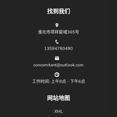
找到我们
淮北市项祥星域365号
13594780490
concomitant@outlook.com
工作时间: 上午9点 - 下午6点
网站地图
XML