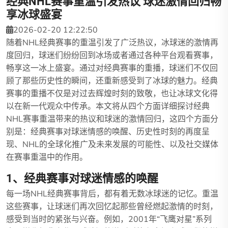
经典NHL赛事重温引发热议 球迷激情回归畅
享冰球盛宴
2026-02-20 12:22:50
随着NHL经典赛事的重温引发了广泛热议，冰球迷的激情再
度回归，球迷们纷纷回到冰场或者通过各种平台观看赛事，
畅享这一冰上盛宴。通过对经典赛事的重播，球迷们不仅回
顾了那些历史性的瞬间，还重新感受到了冰球的魅力。经典
赛事的重播不仅是对过去辉煌时刻的致敬，也让冰球文化得
以在新一代观众中传承。本文将从四个方面详细探讨经典
NHL赛事重温带来的热议和球迷的激情回归，这四个方面分
别是：经典赛事对球迷情感的唤醒、历史性时刻的再度呈
现、NHL的全球化推广及未来发展的可能性、以及社交媒体
在赛事重温中的作用。
1、经典赛事对球迷情感的唤醒
每一场NHL经典赛事背后，都有着无数冰球迷的记忆。重温
这些赛事，让球迷们再次回忆起那些曾经燃起激情的时刻，
感受到当时的紧张与兴奋。例如，2001年“飞鹰对星”系列