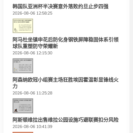
韩国队亚洲杯半决赛意外落败约旦止步四强
2026-08-06 12:58:25
阿马杜坐镇申花后防化身钢铁屏障稳固体系引领
球队重塑防守荣耀新
2026-08-06 12:15:30
阿森纳欧冠小组赛主场狂胜埃因霍温彰显锋线火
力
2026-08-06 11:25:28
阿斯顿维拉出售维拉公园设施巧避联赛扣分风险
2026-08-06 10:41:39