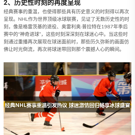
2、历史性时刻的再度呈现
经典赛事的重温，也使得那些具有历史意义的时刻得以再次
呈现。NHL作为世界顶级冰球联赛，见证了无数历史性的时
刻，像是格雷茨基的退役、奥雷利奥·普拉特在1987年季后
赛中的“神奇进球”，这些时刻深深刻在球迷心中。当这些时
刻通过重播再次展现在球迷面前时，那些历久弥新的画面仿
佛让时光倒流，再次将球迷带回到那个震撼人心的瞬间。