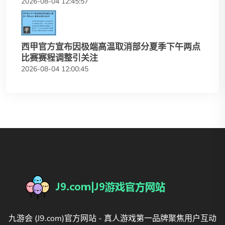
2026-08-04 12:45:57
西甲官方宣布因极端高温取消部分夏季下午两点
比赛赛程调整引关注
2026-08-04 12:00:45
九游会 (J9.com)官方网站 - 真人游戏第一品牌聚焦用户互动