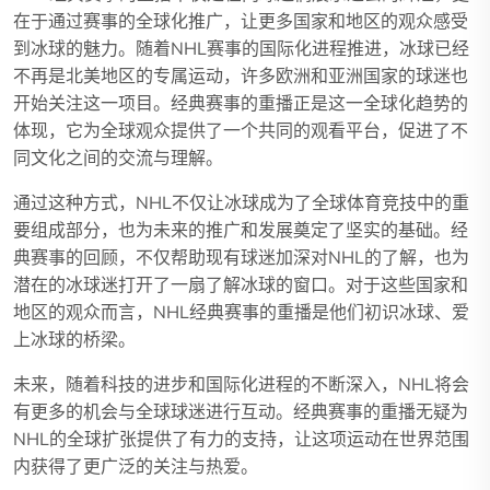
在于通过赛事的全球化推广，让更多国家和地区的观众感受
到冰球的魅力。随着NHL赛事的国际化进程推进，冰球已经
不再是北美地区的专属运动，许多欧洲和亚洲国家的球迷也
开始关注这一项目。经典赛事的重播正是这一全球化趋势的
体现，它为全球观众提供了一个共同的观看平台，促进了不
同文化之间的交流与理解。
通过这种方式，NHL不仅让冰球成为了全球体育竞技中的重
要组成部分，也为未来的推广和发展奠定了坚实的基础。经
典赛事的回顾，不仅帮助现有球迷加深对NHL的了解，也为
潜在的冰球迷打开了一扇了解冰球的窗口。对于这些国家和
地区的观众而言，NHL经典赛事的重播是他们初识冰球、爱
上冰球的桥梁。
未来，随着科技的进步和国际化进程的不断深入，NHL将会
有更多的机会与全球球迷进行互动。经典赛事的重播无疑为
NHL的全球扩张提供了有力的支持，让这项运动在世界范围
内获得了更广泛的关注与热爱。