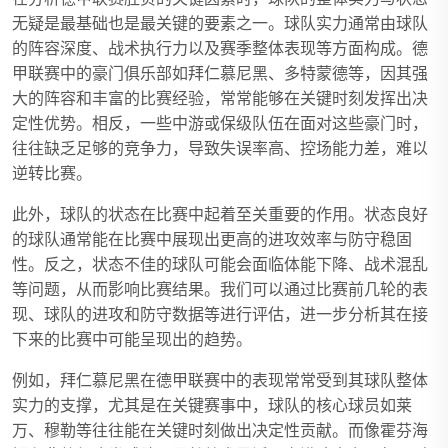
无疑是最基础也是最关键的要素之一。球队实力通常由球队
的阵容深度、战术执行力以及赛季整体表现等方面构成。德
甲联赛中的豪门俱乐部如拜仁慕尼黑、多特蒙德等，因其强
大的阵容和丰富的比赛经验，常常能够在关键时刻发挥出决
定性优势。相反，一些中游或保级队伍在面对这些豪门时，
往往缺乏足够的竞争力，导致失误率高、控场能力差，难以
逆转比赛。
此外，球队的状态在比赛中起着至关重要的作用。状态良好
的球队通常能在比赛中展现出更高的进攻效率与防守稳固
性。反之，状态不佳的球队可能会面临体能下降、战术混乱
等问题，从而影响比赛结果。我们可以通过比赛前几轮的表
现、球队的进攻和防守数据等进行评估，进一步分析其在接
下来的比赛中可能呈现出的趋势。
例如，拜仁慕尼黑在德甲联赛中的表现常常受到其球队整体
实力的支撑，尤其是在关键赛事中，球队的核心球员如莱
万、穆勒等往往能在关键时刻做出决定性贡献。而像霍芬海