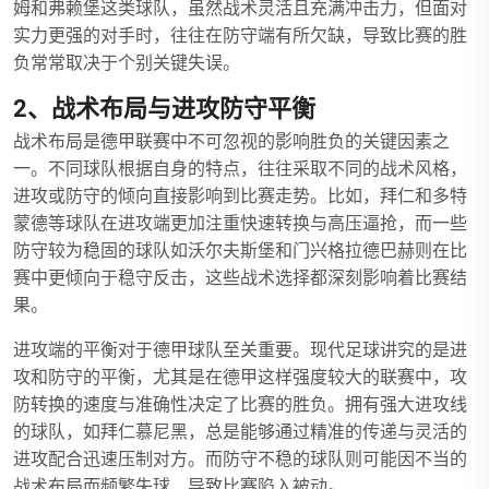
姆和弗赖堡这类球队，虽然战术灵活且充满冲击力，但面对
实力更强的对手时，往往在防守端有所欠缺，导致比赛的胜
负常常取决于个别关键失误。
2、战术布局与进攻防守平衡
战术布局是德甲联赛中不可忽视的影响胜负的关键因素之
一。不同球队根据自身的特点，往往采取不同的战术风格，
进攻或防守的倾向直接影响到比赛走势。比如，拜仁和多特
蒙德等球队在进攻端更加注重快速转换与高压逼抢，而一些
防守较为稳固的球队如沃尔夫斯堡和门兴格拉德巴赫则在比
赛中更倾向于稳守反击，这些战术选择都深刻影响着比赛结
果。
进攻端的平衡对于德甲球队至关重要。现代足球讲究的是进
攻和防守的平衡，尤其是在德甲这样强度较大的联赛中，攻
防转换的速度与准确性决定了比赛的胜负。拥有强大进攻线
的球队，如拜仁慕尼黑，总是能够通过精准的传递与灵活的
进攻配合迅速压制对方。而防守不稳的球队则可能因不当的
战术布局而频繁失球，导致比赛陷入被动。