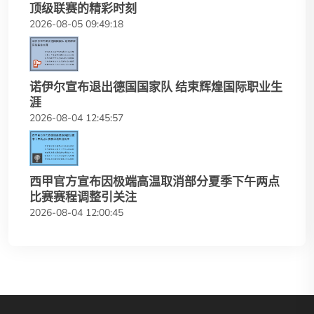
顶级联赛的精彩时刻
2026-08-05 09:49:18
诺伊尔宣布退出德国国家队 结束辉煌国际职业生
涯
2026-08-04 12:45:57
西甲官方宣布因极端高温取消部分夏季下午两点
比赛赛程调整引关注
2026-08-04 12:00:45