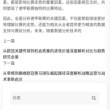
素，都是影响比赛走势的重要因素。这些因素相互交织，共
同塑造了德甲联赛独特的比赛特征。
因此，全面分析德甲联赛的关键因素，不仅能帮助球迷更好
地理解比赛的走势，还能为相关从业者提供更为精准的数据
支持与赛前分析。未来，随着数据分析技术的
上一篇
从欧冠关键传球到机会质量的进攻价值深度解析对比与趋势
研究全景
下一篇
从草根到巅峰欧冠黑马球队崛起路径深度解析战略运营与战
术革新启示