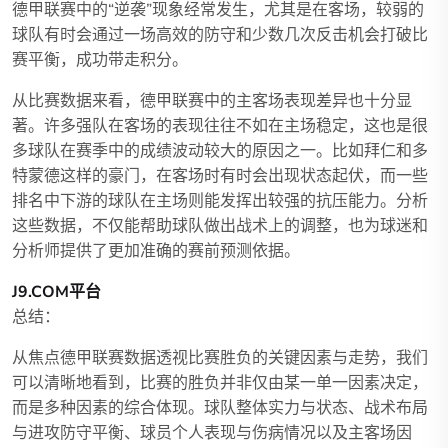
德甲联赛中的“逆袭”现象经常发生，尤其是在客场，较弱的
球队有时会通过一场高效的防守和少数几次反击机会打破比
赛平衡，成功带走积分。
从比赛数据来看，德甲联赛中的主客场表现差异也十分显
著。许多强队在客场的表现往往不如在主场稳定，这也是很
多球队在赛季中的成绩波动较大的原因之一。比如拜仁和多
特蒙德这样的豪门，在客场时有时会出现状态起伏，而一些
排名中下游的球队在主场则能发挥出较强的抗压能力。分析
这些数据，不仅能帮助球队做出战术上的调整，也为球迷和
分析师提供了更加准确的赛前预测依据。
J9.COM平台
总结：
从焦点德甲联赛数据透视比赛胜负的关键因素与走势，我们
可以清晰地看到，比赛的胜负并非仅由某一单一因素决定，
而是多种因素的综合体现。球队整体实力与状态、战术布局
与进攻防守平衡、球员个人表现与伤病情况以及主客场因