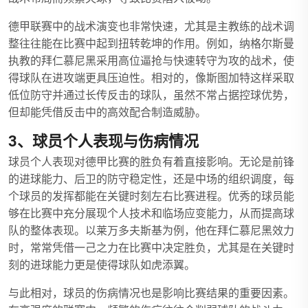
德甲联赛中的战术演变也非常快速，尤其是主教练的战术调
整往往能在比赛中起到扭转乾坤的作用。例如，纳格尔斯曼
执教的拜仁慕尼黑采用高位逼抢与快速转守为攻的战术，使
得球队在进攻端更具压迫性。相对的，像斯图加特这样采取
低位防守并通过长传反击的球队，虽然不常占据控球优势，
但却能凭借反击中的高效配合制造威胁。
3、球员个人表现与伤病情况
球员个人表现对德甲比赛的胜负有着直接影响。无论是前锋
的进球能力、后卫的防守稳定性，还是中场的组织调度，每
个球员的发挥都能在关键时刻左右比赛进程。优秀的球员能
够在比赛中充分展现个人技术和临场应变能力，从而提高球
队的整体表现。以莱万多夫斯基为例，他在拜仁慕尼黑效力
时，常常凭借一己之力在比赛中决定胜负，尤其是在关键时
刻的进球能力更是使得球队如虎添翼。
与此相对，球员的伤病情况也是影响比赛结果的重要因素。