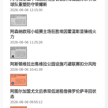
球队重塑防守荣耀新
2026-08-06 12:15:30
阿森纳欧冠小组赛主场狂胜埃因霍温彰显锋线火
力
2026-08-06 11:25:28
阿斯顿维拉出售维拉公园设施巧避联赛扣分风险
2026-08-06 10:41:39
阿图尔加盟尤文后表现低迷租借佛罗伦萨寻回状
态
2026-08-06 09:55:12