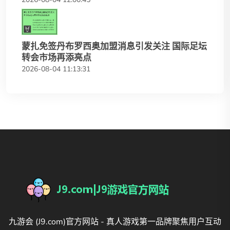
蒙扎免签丹布罗西奥加盟消息引发关注 国际足坛
转会市场再添亮点
2026-08-04 11:13:31
九游会 (J9.com)官方网站 - 真人游戏第一品牌聚焦用户互动