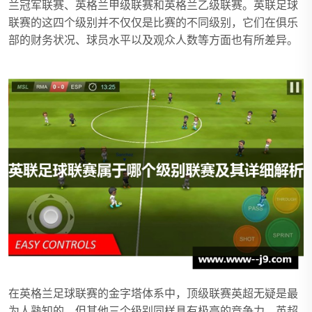
兰冠军联赛、英格兰甲级联赛和英格兰乙级联赛。英联足球
联赛的这四个级别并不仅仅是比赛的不同级别，它们在俱乐
部的财务状况、球员水平以及观众人数等方面也有所差异。
在英格兰足球联赛的金字塔体系中，顶级联赛英超无疑是最
为人熟知的，但其他三个级别同样具有极高的竞争力。英超