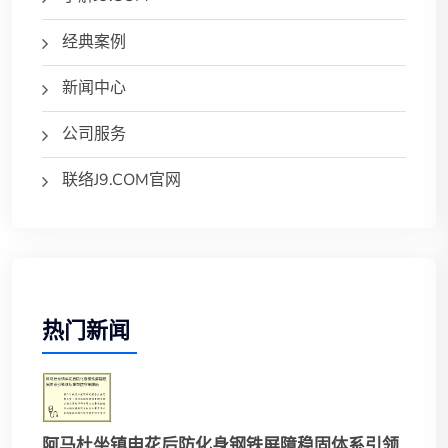
经典案例
新闻中心
公司服务
联络J9.COM官网
热门新闻
阿马杜坐镇申花后防化身钢铁屏障稳固体系引领