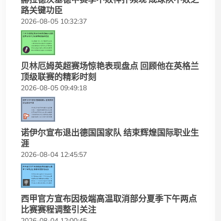
路关键功臣
2026-08-05 10:32:37
贝林厄姆英超赛场惊艳表现盘点 回顾他在英格兰
顶级联赛的精彩时刻
2026-08-05 09:49:18
诺伊尔宣布退出德国国家队 结束辉煌国际职业生
涯
2026-08-04 12:45:57
西甲官方宣布因极端高温取消部分夏季下午两点
比赛赛程调整引关注
2026-08-04 12:00:45