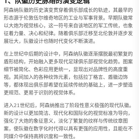
1、队徽历史脉络的演变逻辑
阿森纳队徽的历史演变贯穿着俱乐部成长的轨迹，其最早的
形态源于伦敦伍尔维奇地区的工业与军事背景。早期队徽常
以大炮为视觉核心，这一符号来自该地区的军工传统，也象
征着力量、决心和纪律。随着俱乐部迁移至北伦敦并逐步发
展壮大，队徽设计也随时代变化不断演进。
在上世纪中后期的设计中，阿森纳队徽逐渐摆脱最初繁复的
盾形结构，开始融入更多现代足球俱乐部视觉化趋势。图案
细节被简化、色彩应用更统一，显现出对品牌性的高度重
视。其间加入的各种纹饰元素，包括拉丁格言、盾徽边饰
等，都体现出俱乐部希望在延续传统的基础上，进一步塑造
更规范、更易于识别的视觉体系。
进入21世纪后，阿森纳推出了阶段性意义极强的现代队徽。
新的设计以更加简洁、现代化和国际化的视觉标准为导向，
强化了大炮的象征意义，淡化了繁复的纹样与传统纹章图
案，使队徽在数字化时代得以具有更强的应用性，且能在不
同媒介中保持高辨识度和一致性。