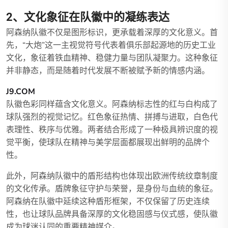
2、文化象征在队徽中的凝练表达
阿森纳队徽不仅是图形标识，更承载着深厚的文化意义。首
先，“大炮”这一主视觉符号代表着俱乐部起源地的历史工业
文化，象征着铁血精神、稳健力量与团队凝聚力。这种象征
并非静态，而是随着时代发展不断被赋予新的情感内涵。
J9.COM
队徽色彩同样蕴含文化意义。阿森纳标志性的红与白构成了
球队强烈的视觉记忆。红色象征热情、拼搏与进取，白色代
表理性、秩序与优雅。两者结合形成了一种极具辨识度的视
觉平衡，使球队在精神与美学层面都展现出鲜明的品牌个
性。
此外，阿森纳队徽中的盾形结构也体现出欧洲传统纹章制度
的文化传承。盾牌象征守护与荣誉，是身份与血统的象征。
阿森纳在队徽中延续这种盾形框架，不仅保留了历史连续
性，也让球队品牌具备深厚的文化稳固感与仪式感，使队徽
成为球迷认同的重要精神媒介。