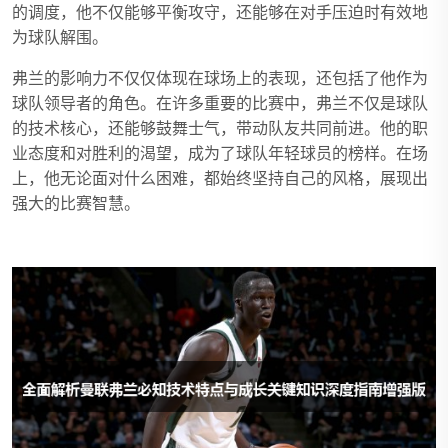
的调度，他不仅能够平衡攻守，还能够在对手压迫时有效地
为球队解围。
弗兰的影响力不仅仅体现在球场上的表现，还包括了他作为
球队领导者的角色。在许多重要的比赛中，弗兰不仅是球队
的技术核心，还能够鼓舞士气，带动队友共同前进。他的职
业态度和对胜利的渴望，成为了球队年轻球员的榜样。在场
上，他无论面对什么困难，都始终坚持自己的风格，展现出
强大的比赛智慧。