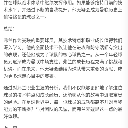
并在球队战术体系中继续发挥作用。如果能够维持目前的技
术水平，并通过不断的自我提升，他无疑会成为曼联历史上
值得铭记的球员之一。
总结：
弗兰作为曼联的重要球员，其技术特点和职业成长值得我们
深入学习。他的全面技术不仅让他在进攻和防守端都有突出
的表现，还使他成为了球队的核心球员之一。从一个年轻球
员到逐渐成为曼联中场支柱，弗兰的成长历程充满了挑战和
机遇。而在未来，他无疑会继续为球队带来重要的贡献，成
为更多球迷心目中的英雄。
通过对弗兰职业生涯的分析，我们不仅能够更好地了解这位
球员的技术特点和成长经历，还能够从他的故事中汲取宝贵
的经验。在足球世界中，每一位球员的成功都离不开对自我
能力的不断提升与对团队的忠诚，而弗兰无疑是这一点的最
好体现。