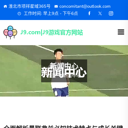
淮北市项祥星域365号
concomitant@outlook.com
工作时间: 早上9点 - 下午6点
新闻中心
首页
新闻中心