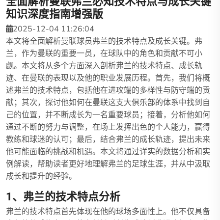
全面解析曼联弗兰必知技术特点与成长关键
知识深度指南增强版
2025-12-04 11:26:04
本文将全面解析曼联球员弗兰的技术特点及成长关键。弗
兰，作为曼联的重要一员，在球队中的角色和贡献不可小
觑。本文将从多个方面深入剖析弗兰的技术特点、成长轨
迹、在曼联的表现以及他的职业发展历程。首先，我们将概
述弗兰的技术特点，包括他在进攻端的多样性与防守端的贡
献；其次，探讨他如何在曼联这支大俱乐部的体系中找到自
己的位置，并不断成长为一名重要球员；接着，分析他如何
通过不断的努力与调整，在场上发挥出色的个人能力，赢得
教练和球迷的认可；最后，结合弗兰的成长轨迹，提出未来
他可能面临的挑战和机遇。本文将通过详实的数据分析和实
例解读，帮助读者更好地理解弗兰的足球生涯，并从中汲取
成长和提升的经验。
1、弗兰的技术特点分析
弗兰的技术特点首先体现在他的球场多面性上。他不仅具备