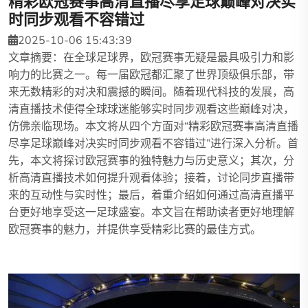
精彩欧冠赛事高清直播尽享足球巅峰对决实
时同步观看不容错过
2025-10-06 15:43:39
文章摘要：在全球足球界，欧冠赛事无疑是最具吸引力和影
响力的比赛之一。每一届欧冠都汇聚了世界顶级俱乐部，带
来无数精彩的对决和震撼的瞬间。随着现代科技的发展，高
清直播技术使得全球球迷能够实时同步观看这些巅峰对决，
仿佛亲临现场。本文将从四个方面对“精彩欧冠赛事高清直播
尽享足球巅峰对决实时同步观看不容错过”进行深入分析。首
先，本文将探讨欧冠赛事的独特魅力与历史意义；其次，分
析高清直播技术如何提升观看体验；接着，讨论同步直播带
来的互动性与实时性；最后，着重介绍如何通过高清直播平
台更好地享受这一足球盛宴。本文旨在帮助读者更好地理解
欧冠赛事的魅力，并提供享受精彩比赛的最佳方式。