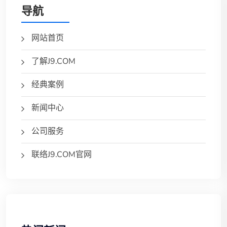
导航
网站首页
了解J9.COM
经典案例
新闻中心
公司服务
联络J9.COM官网