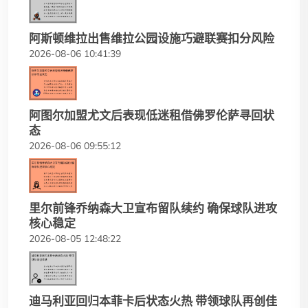
阿斯顿维拉出售维拉公园设施巧避联赛扣分风险
2026-08-06 10:41:39
阿图尔加盟尤文后表现低迷租借佛罗伦萨寻回状
态
2026-08-06 09:55:12
里尔前锋乔纳森大卫宣布留队续约 确保球队进攻
核心稳定
2026-08-05 12:48:22
迪马利亚回归本菲卡后状态火热 带领球队再创佳