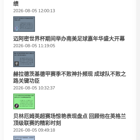
绩
2026-08-05 12:00:13
迈阿密世界杯期间举办南美足球嘉年华盛大开幕
2026-08-05 11:19:05
赫拉德茨基德甲赛季不败神扑频现 成球队不败之
路关键功臣
2026-08-05 10:32:37
贝林厄姆英超赛场惊艳表现盘点 回顾他在英格兰
顶级联赛的精彩时刻
2026-08-05 09:49:18