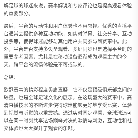
解足球的球迷来说，赛事解说和专家评论也是提高观看体验
的重要部分。
最后，平台的互动性和用户体验也不容忽视。优秀的直播平
台通常会提供多种互动功能，如实时弹幕、社交分享、互动
投票等，使得球迷能够与其他用户共同参与到赛事中。此
外，平台是否支持多设备观看、多屏同步也是选择平台时的
重要参考因素，尤其是在移动设备逐渐成为观看主力的今
天，跨平台的流畅体验是不可或缺的。
总结：
欧冠赛事的精彩程度毋庸置疑，它不仅是顶级俱乐部之间的
较量，也是全球足球文化的展示。在这场盛大的赛事中，高
清直播技术的不断进步使得球迷能够更好地享受比赛，体验
到视觉与听觉的双重震撼。通过实时同步观看，全球球迷可
以在同一时刻共享这场巅峰对决的激情与刺激，互动性和社
交体验也大大提升了观看的乐趣。