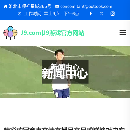
淮北市项祥星域365号
concomitant@outlook.com
工作时间: 早上9点 - 下午6点
新闻中心
首页
新闻中心