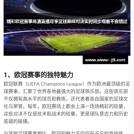
1、欧冠赛事的独特魅力
欧冠联赛（UEFA Champions League）作为欧洲最顶级的足
球赛事，汇聚了世界各地最强大的足球俱乐部。这些俱乐部
不仅拥有高水平的球员和教练，还代表着各自国家的足球文
化与荣誉。每年，欧冠赛场上都会上演一场场精彩的较量，
这些对决不仅是技术和战术的较量，更是球队意志力和历史
底蕴的碰撞。
与其他足球赛事相比，欧冠的魅力不仅仅在于它的竞技性。