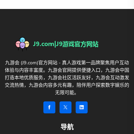
九游会 (J9.com)官方网站 - 真人游戏第一品牌聚焦用户互动
体验与内容丰富度。九游会官网提供便捷入口，九游会中国
打造本地优质服务，九游会社区活跃友好，九游会互动激发
交流热情，九游会内容多元有趣，陪伴用户探索数字娱乐的
无限可能。
导航