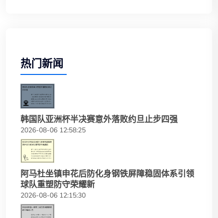
热门新闻
韩国队亚洲杯半决赛意外落败约旦止步四强
2026-08-06 12:58:25
阿马杜坐镇申花后防化身钢铁屏障稳固体系引领
球队重塑防守荣耀新
2026-08-06 12:15:30