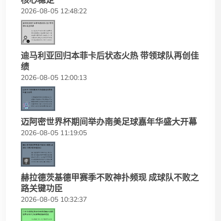
核心稳定
2026-08-05 12:48:22
迪马利亚回归本菲卡后状态火热 带领球队再创佳
绩
2026-08-05 12:00:13
迈阿密世界杯期间举办南美足球嘉年华盛大开幕
2026-08-05 11:19:05
赫拉德茨基德甲赛季不败神扑频现 成球队不败之
路关键功臣
2026-08-05 10:32:37