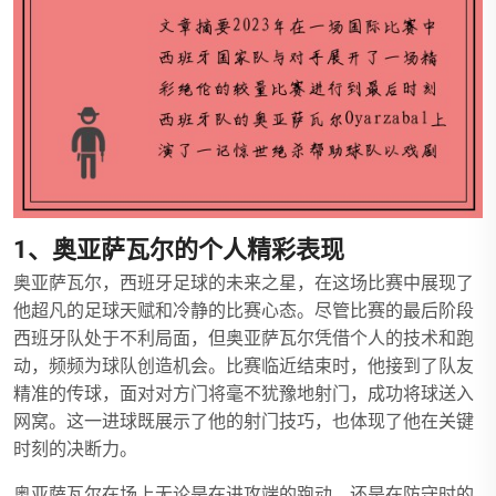
1、奥亚萨瓦尔的个人精彩表现
奥亚萨瓦尔，西班牙足球的未来之星，在这场比赛中展现了
他超凡的足球天赋和冷静的比赛心态。尽管比赛的最后阶段
西班牙队处于不利局面，但奥亚萨瓦尔凭借个人的技术和跑
动，频频为球队创造机会。比赛临近结束时，他接到了队友
精准的传球，面对对方门将毫不犹豫地射门，成功将球送入
网窝。这一进球既展示了他的射门技巧，也体现了他在关键
时刻的决断力。
奥亚萨瓦尔在场上无论是在进攻端的跑动，还是在防守时的