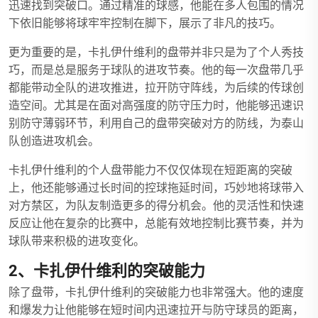
迅速找到突破口。通过精准的球感，他能在多人包围的情况
下依旧能够将球牢牢控制在脚下，展示了非凡的技巧。
更为重要的是，卡扎伊什维利的盘带并非只是为了个人秀技
巧，而是总是服务于球队的进攻节奏。他的每一次盘带几乎
都能带动全队的进攻推进，拉开防守阵线，为后续的传球创
造空间。尤其是在面对高强度的防守压力时，他能够迅速识
别防守薄弱环节，利用自己的盘带突破对方的防线，为泰山
队创造进攻机会。
卡扎伊什维利的个人盘带能力不仅仅体现在短距离的突破
上，他还能够通过长时间的控球拖延时间，巧妙地将球带入
对方禁区，为队友制造更多的得分机会。他的灵活性和快速
反应让他在复杂的比赛中，总能有效地控制比赛节奏，并为
球队带来积极的进攻变化。
2、卡扎伊什维利的突破能力
除了盘带，卡扎伊什维利的突破能力也非常强大。他的速度
和爆发力让他能够在短时间内迅速拉开与防守球员的距离，