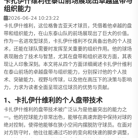
卡扎伊什维利在泰山前场展现出卓越盘带与
组织能力
2026-06-24 10:23:22
卡扎伊什维利，这位格鲁吉亚天才球员，凭借着他卓越的盘
带和组织能力，在山东泰山队的前场展现出了巨大的价值。
作为一名进攻型球员，卡扎伊什维利不仅具备出色的个人技
术，还能在球队需要时发挥至关重要的组织作用。他的球场
表现融合了技术与智慧，尤其在盘带和组织进攻方面，其表
现让人印象深刻。本文将从四个方面详细阐述卡扎伊什维利
在泰山前场的卓越盘带与组织能力，分别探讨他的个人技
术、突破能力、视野与传球，以及他在高压下的决策与影响
力，力求为读者全面呈现这位球员的优势与贡献。
1、卡扎伊什维利的个人盘带技术
卡扎伊什维利的盘带技术被广泛认为是他最突出的能力之
一。他的控球能力非常出色，能够在高速奔跑中保持对球的
绝对控制，使得他能够在狭小空间内摆脱防守球员。在面对
对方防守时，他往往能通过巧妙的变向和快速的脚步调整，