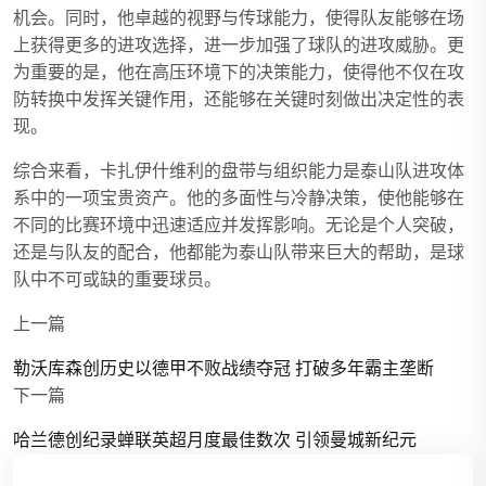
机会。同时，他卓越的视野与传球能力，使得队友能够在场
上获得更多的进攻选择，进一步加强了球队的进攻威胁。更
为重要的是，他在高压环境下的决策能力，使得他不仅在攻
防转换中发挥关键作用，还能够在关键时刻做出决定性的表
现。
综合来看，卡扎伊什维利的盘带与组织能力是泰山队进攻体
系中的一项宝贵资产。他的多面性与冷静决策，使他能够在
不同的比赛环境中迅速适应并发挥影响。无论是个人突破，
还是与队友的配合，他都能为泰山队带来巨大的帮助，是球
队中不可或缺的重要球员。
上一篇
勒沃库森创历史以德甲不败战绩夺冠 打破多年霸主垄断
下一篇
哈兰德创纪录蝉联英超月度最佳数次 引领曼城新纪元