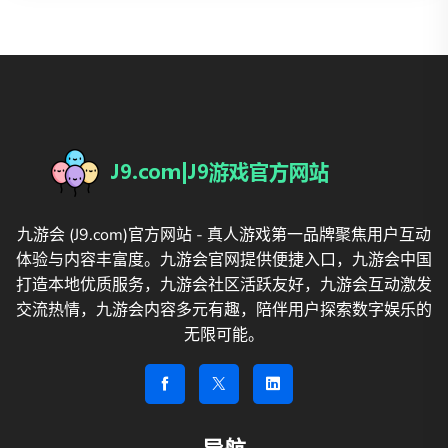
九游会 (J9.com)官方网站 - 真人游戏第一品牌聚焦用户互动
体验与内容丰富度。九游会官网提供便捷入口，九游会中国
打造本地优质服务，九游会社区活跃友好，九游会互动激发
交流热情，九游会内容多元有趣，陪伴用户探索数字娱乐的
无限可能。