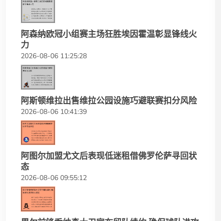
阿森纳欧冠小组赛主场狂胜埃因霍温彰显锋线火
力
2026-08-06 11:25:28
阿斯顿维拉出售维拉公园设施巧避联赛扣分风险
2026-08-06 10:41:39
阿图尔加盟尤文后表现低迷租借佛罗伦萨寻回状
态
2026-08-06 09:55:12