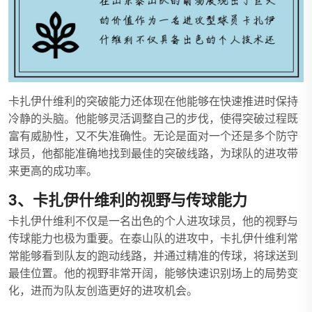
卡扎伊什维利的突破能力还体现在他能够在快速推进时保持
冷静的头脑。他能够灵活调整自己的步伐，使得突破过程既
富有威胁性，又不失准确性。无论是面对一个还是多个防守
球员，他都能准确地找到最佳的突破线路，为球队的进攻带
来更高的成功率。
3、卡扎伊什维利的视野与传球能力
卡扎伊什维利不仅是一名出色的个人进攻球员，他的视野与
传球能力也极为重要。在泰山队的进攻中，卡扎伊什维利常
常能够看到队友的跑动线路，并通过精准的传球，将球送到
最佳位置。他的视野非常开阔，能够快速识别场上的局势变
化，进而为队友创造更好的进攻机会。