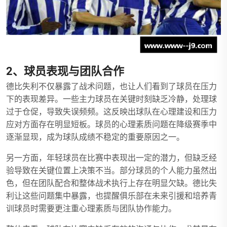
2、球员表现与团队合作
德比失利不仅暴露了战术问题，也让人们看到了球员在压力
下的表现差异。一些主力球员在关键时刻缺乏冷静，处理球
过于仓促，导致失误频频。这反映出球队在心理建设和压力
应对方面存在明显短板。球员的心理素质问题在降级赛季中
逐渐显现，成为球队成绩不稳定的重要原因之一。
另一方面，年轻球员在比赛中表现出一定的潜力，但缺乏经
验导致在关键位置上决策不当。部分球员的个人能力虽然出
色，但在团队配合和整体战术执行上存在明显欠缺。德比失
利让这些问题集中暴露，也提醒俱乐部在未来引援和培养青
训球员时需要更注重心理素质与团队协作能力。