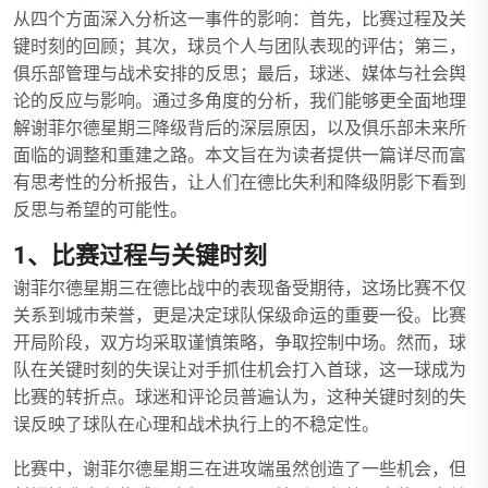
从四个方面深入分析这一事件的影响：首先，比赛过程及关
键时刻的回顾；其次，球员个人与团队表现的评估；第三，
俱乐部管理与战术安排的反思；最后，球迷、媒体与社会舆
论的反应与影响。通过多角度的分析，我们能够更全面地理
解谢菲尔德星期三降级背后的深层原因，以及俱乐部未来所
面临的调整和重建之路。本文旨在为读者提供一篇详尽而富
有思考性的分析报告，让人们在德比失利和降级阴影下看到
反思与希望的可能性。
1、比赛过程与关键时刻
谢菲尔德星期三在德比战中的表现备受期待，这场比赛不仅
关系到城市荣誉，更是决定球队保级命运的重要一役。比赛
开局阶段，双方均采取谨慎策略，争取控制中场。然而，球
队在关键时刻的失误让对手抓住机会打入首球，这一球成为
比赛的转折点。球迷和评论员普遍认为，这种关键时刻的失
误反映了球队在心理和战术执行上的不稳定性。
比赛中，谢菲尔德星期三在进攻端虽然创造了一些机会，但