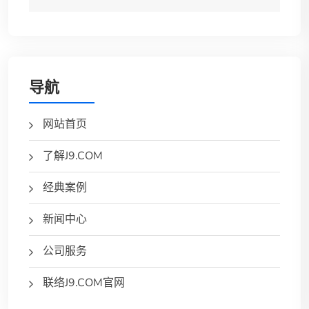
导航
网站首页
了解J9.COM
经典案例
新闻中心
公司服务
联络J9.COM官网