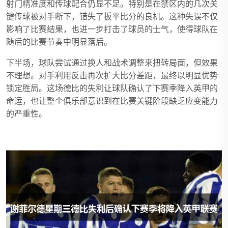
射门精准度和传球配合仍显不足。特别是在禁区内的几次关
键传球被对手断下，错失了扳平比分的良机。这种失误不仅
影响了比赛结果，也进一步打击了球员的士气，使得球队在
随后的比赛节奏中明显落后。
下半场，球队尝试通过换人和战术调整来扭转局面，但效果
不理想。对手利用反击再次扩大比分差距，最终以明显优势
锁定胜局。这场德比的失利让球队确认了下赛季降入英甲的
命运，也让整个俱乐部意识到在比赛关键阶段缺乏应变能力
的严重性。