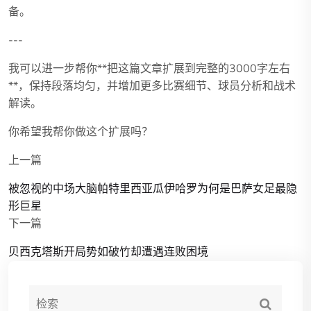
备。
---
我可以进一步帮你**把这篇文章扩展到完整的3000字左右
**，保持段落均匀，并增加更多比赛细节、球员分析和战术
解读。
你希望我帮你做这个扩展吗？
上一篇
被忽视的中场大脑帕特里西亚瓜伊哈罗为何是巴萨女足最隐
形巨星
下一篇
贝西克塔斯开局势如破竹却遭遇连败困境