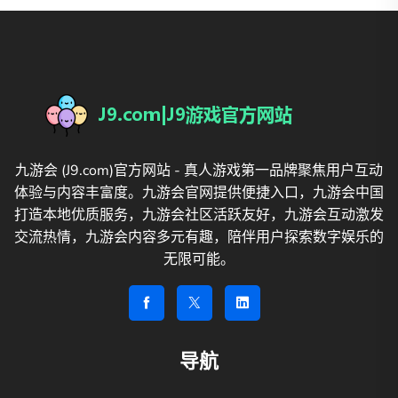
九游会 (J9.com)官方网站 - 真人游戏第一品牌聚焦用户互动
体验与内容丰富度。九游会官网提供便捷入口，九游会中国
打造本地优质服务，九游会社区活跃友好，九游会互动激发
交流热情，九游会内容多元有趣，陪伴用户探索数字娱乐的
无限可能。
导航