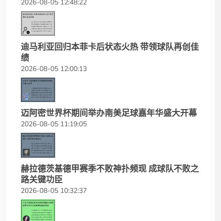
2026-08-05 12:48:22
迪马利亚回归本菲卡后状态火热 带领球队再创佳
绩
2026-08-05 12:00:13
迈阿密世界杯期间举办南美足球嘉年华盛大开幕
2026-08-05 11:19:05
赫拉德茨基德甲赛季不败神扑频现 成球队不败之
路关键功臣
2026-08-05 10:32:37