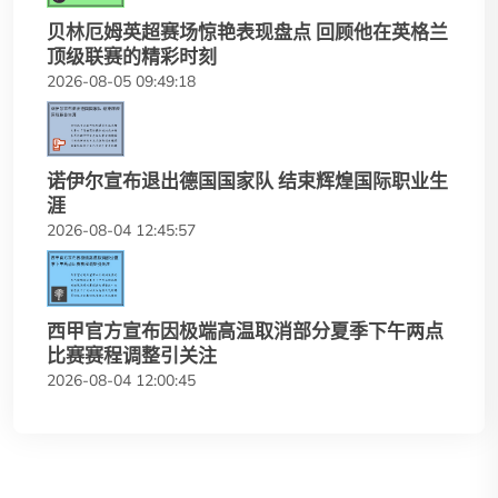
贝林厄姆英超赛场惊艳表现盘点 回顾他在英格兰
顶级联赛的精彩时刻
2026-08-05 09:49:18
诺伊尔宣布退出德国国家队 结束辉煌国际职业生
涯
2026-08-04 12:45:57
西甲官方宣布因极端高温取消部分夏季下午两点
比赛赛程调整引关注
2026-08-04 12:00:45