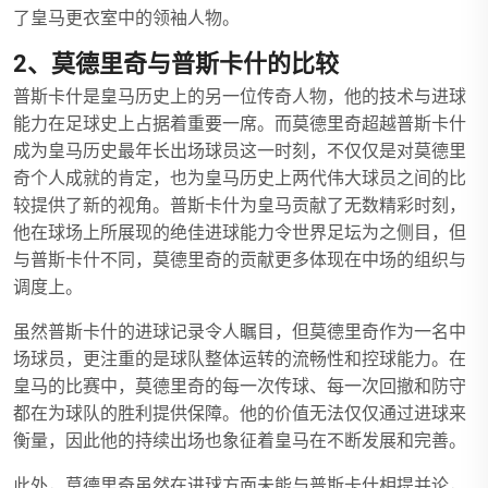
了皇马更衣室中的领袖人物。
2、莫德里奇与普斯卡什的比较
普斯卡什是皇马历史上的另一位传奇人物，他的技术与进球
能力在足球史上占据着重要一席。而莫德里奇超越普斯卡什
成为皇马历史最年长出场球员这一时刻，不仅仅是对莫德里
奇个人成就的肯定，也为皇马历史上两代伟大球员之间的比
较提供了新的视角。普斯卡什为皇马贡献了无数精彩时刻，
他在球场上所展现的绝佳进球能力令世界足坛为之侧目，但
与普斯卡什不同，莫德里奇的贡献更多体现在中场的组织与
调度上。
虽然普斯卡什的进球记录令人瞩目，但莫德里奇作为一名中
场球员，更注重的是球队整体运转的流畅性和控球能力。在
皇马的比赛中，莫德里奇的每一次传球、每一次回撤和防守
都在为球队的胜利提供保障。他的价值无法仅仅通过进球来
衡量，因此他的持续出场也象征着皇马在不断发展和完善。
此外，莫德里奇虽然在进球方面未能与普斯卡什相提并论，