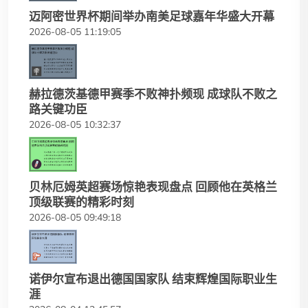
迈阿密世界杯期间举办南美足球嘉年华盛大开幕
2026-08-05 11:19:05
赫拉德茨基德甲赛季不败神扑频现 成球队不败之
路关键功臣
2026-08-05 10:32:37
贝林厄姆英超赛场惊艳表现盘点 回顾他在英格兰
顶级联赛的精彩时刻
2026-08-05 09:49:18
诺伊尔宣布退出德国国家队 结束辉煌国际职业生
涯