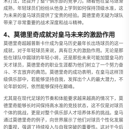
术打法，还提升了整个俱乐部的竞争力。随着他在皇马逐渐
成熟，年轻球员们纷纷从他身上学到如何保持顶级水准，这
为未来的皇马球员提供了宝贵的经验。莫德里奇无疑为球队
带来了非常重要的战术深度和战斗精神。
4、莫德里奇成就对皇马未来的激励作用
莫德里奇超越普斯卡什成为皇马历史最年长出场球员的这一
成就，对于年轻球员来说，具有巨大的激励作用。无论是那
些在球队中踢球的年轻小将，还是那些未来可能加盟皇马的
天才球员，莫德里奇的职业生涯都为他们树立了一个努力奋
斗、不言放弃的典范。莫德里奇的成功表明，在皇马这样顶
级俱乐部中，若能够坚持自我，发挥出个人的最大潜力，不
论年龄如何，依然能够保持在巅峰。
尤其是在现代足球的节奏和体能要求越来越高的情况下，莫
德里奇能够长时间保持高水准的竞技状态，这不仅是对球员
个体的挑战，更是对整个俱乐部人才培养体系的挑战。皇马
通过莫德里奇的例子，向世界展示了他们对球员个性化发展
的重视，强调了持续投入与自我突破的重要性。这对于今后