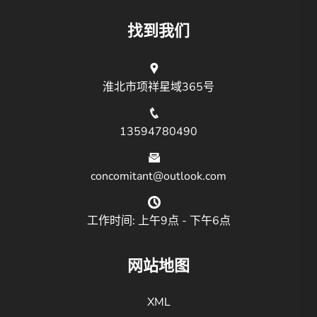
找到我们
淮北市项祥星域365号
13594780490
concomitant@outlook.com
工作时间: 上午9点 - 下午6点
网站地图
XML