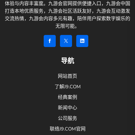
体验与内容丰富度。九游会官网提供便捷入口，九游会中国
打造本地优质服务，九游会社区活跃友好，九游会互动激发
交流热情，九游会内容多元有趣，陪伴用户探索数字娱乐的
无限可能。
导航
网站首页
了解J9.COM
经典案例
新闻中心
公司服务
联络J9.COM官网