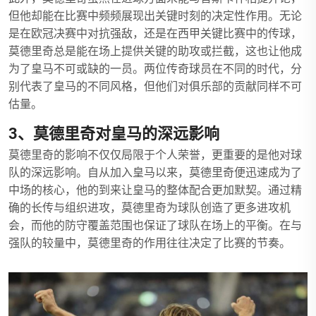
但他却能在比赛中频频展现出关键时刻的决定性作用。无论
是在欧冠决赛中对抗强敌，还是在西甲关键比赛中的传球，
莫德里奇总是能在场上提供关键的助攻或拦截，这也让他成
为了皇马不可或缺的一员。两位传奇球员在不同的时代，分
别代表了皇马的不同风格，但他们对俱乐部的贡献同样不可
估量。
3、莫德里奇对皇马的深远影响
莫德里奇的影响不仅仅局限于个人荣誉，更重要的是他对球
队的深远影响。自从加入皇马以来，莫德里奇便迅速成为了
中场的核心，他的到来让皇马的整体配合更加默契。通过精
确的长传与组织进攻，莫德里奇为球队创造了更多进攻机
会，而他的防守覆盖范围也保证了球队在场上的平衡。在与
强队的较量中，莫德里奇的作用往往决定了比赛的节奏。