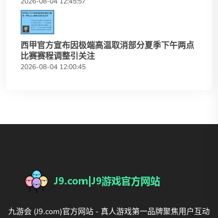
2026-08-04 12:45:57
西甲官方宣布因极端高温取消部分夏季下午两点
比赛赛程调整引关注
2026-08-04 12:00:45
九游会 (J9.com)官方网站 - 真人游戏第一品牌聚焦用户互动